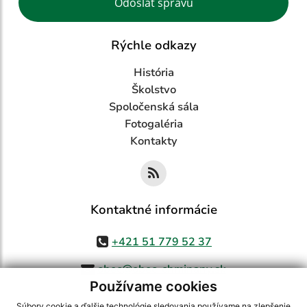
Odoslať správu
Rýchle odkazy
História
Školstvo
Spoločenská sála
Fotogaléria
Kontakty
Kontaktné informácie
+421 51 779 52 37
obec@obec-chminany.sk
Používame cookies
Súbory cookie a ďalšie technológie sledovania používame na zlepšenie