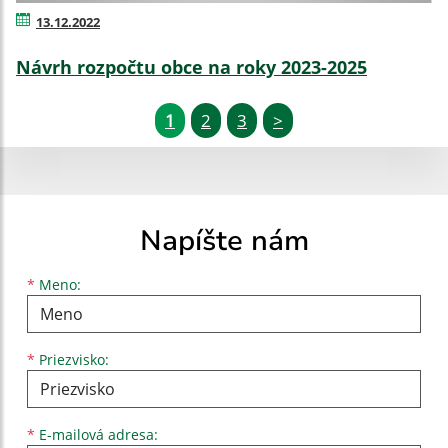
13.12.2022
Návrh rozpočtu obce na roky 2023-2025
1
2
3
>
Napíšte nám
Meno
Priezvisko
E-mailová adresa
*
Meno:
*
Priezvisko:
*
E-mailová adresa: