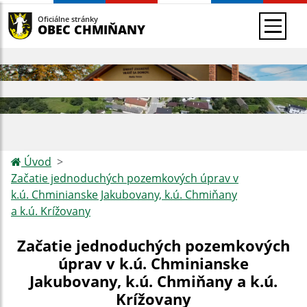
Oficiálne stránky
OBEC CHMIŇANY
Úvod
Začatie jednoduchých pozemkových úprav v
k.ú. Chminianske Jakubovany, k.ú. Chmiňany
a k.ú. Krížovany
Začatie jednoduchých pozemkových
úprav v k.ú. Chminianske
Jakubovany, k.ú. Chmiňany a k.ú.
Krížovany