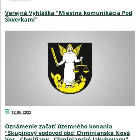
Verejná Vyhláška "Miestna komunikácia Pod
Škverkami"
12.06.2023
Oznámenie začatí územného konania
"Skupinový vodovod obcí Chminianska Nová
Ves - Chmiňany - Chminianské Jakubovany"