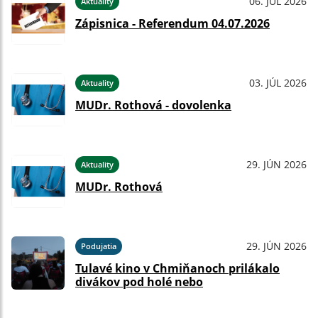
06. JÚL 2026
Aktuality
Zápisnica - Referendum 04.07.2026
03. JÚL 2026
Aktuality
MUDr. Rothová - dovolenka
29. JÚN 2026
Aktuality
MUDr. Rothová
29. JÚN 2026
Podujatia
Tulavé kino v Chmiňanoch prilákalo
divákov pod holé nebo