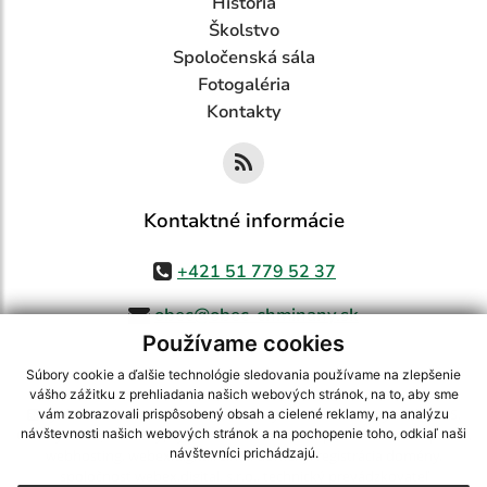
História
Školstvo
Spoločenská sála
Fotogaléria
Kontakty
Kontaktné informácie
+421 51 779 52 37
obec@obec-chminany.sk
Používame cookies
Súbory cookie a ďalšie technológie sledovania používame na zlepšenie
vášho zážitku z prehliadania našich webových stránok, na to, aby sme
využite možnosť získavania aktuálnych informácií s využitím RSS
,
vám zobrazovali prispôsobený obsah a cielené reklamy, na analýzu
CMS systém (redakčný) systém ECHELON 2,
Mapa stránok
,
web portál
,
návštevnosti našich webových stránok a na pochopenie toho, odkiaľ naši
návštevníci prichádzajú.
webhosting
,
webex.digital, s.r.o.
,
domény
,
registrácia domény
,
spoločnosť webex.digital, s.r.o.
,
technický prevádzkovateľ