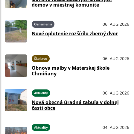
domov v miestnej komunite
06. AUG 2026
Oznámenia
Nové oplotenie rozšírilo zberný dvor
06. AUG 2026
Školstvo
Obnova maľby v Materskej škole
Chmiňany
06. AUG 2026
Aktuality
Nová obecná úradná tabuľa v dolnej
časti obce
04. AUG 2026
Aktuality