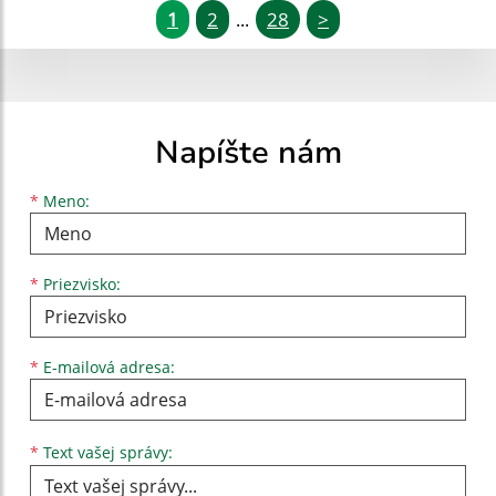
1
2
28
>
...
Napíšte nám
Meno
Priezvisko
E-mailová adresa
*
Meno:
*
Priezvisko:
*
E-mailová adresa:
Text vašej správy...
*
Text vašej správy: