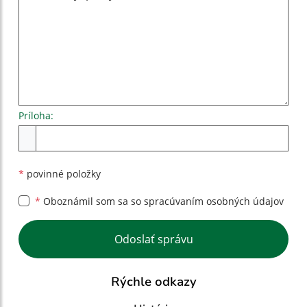
Príloha:
Príloha
*
povinné položky
*
Oboznámil som sa so
spracúvaním osobných údajov
Google reCaptcha Response
Odoslať správu
Rýchle odkazy