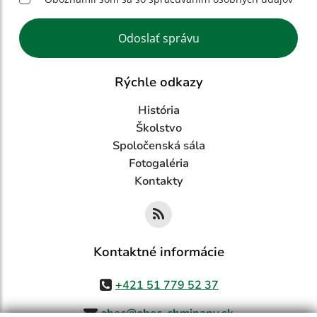
Google reCaptcha Response
Odoslať správu
Rýchle odkazy
História
Školstvo
Spoločenská sála
Fotogaléria
Kontakty
Kontaktné informácie
+421 51 779 52 37
obec@obec-chminany.sk