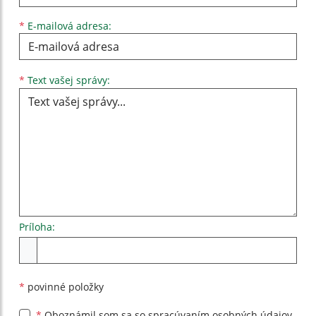
*
E-mailová adresa:
Text vašej správy...
*
Text vašej správy:
Príloha:
Príloha
*
povinné položky
*
Oboznámil som sa so
spracúvaním osobných údajov