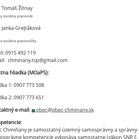
 Tomáš Žitnay
y sociálny pracovník
 Janka Grejtáková
a sociálna pracovníčka
l: 0915 492 119
ail: chminany.tsp@gmail.com
tna hliadka (MOaPS):
dka 1: 0907 773 508
dka 2: 0907 773 651
aktný e-mail
:
obec@obec-chminany.sk
petencie
:
 Chmiňany je samostatný územný samosprávny a správny cel
správne kompetencie vykonáva samostatne (zákon SNR č. 3