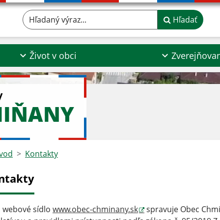
Hľadaný výraz...
Hľadať
Život v obci
Zverejňova
y
MIŇANY
vod
Kontakty
ntakty
 webové sídlo
www.obec-chminany.sk
spravuje Obec Chm