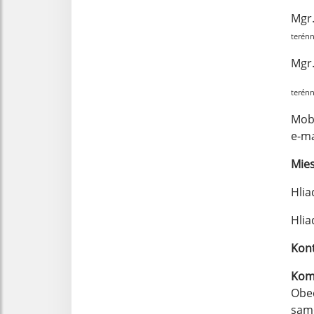
Mgr.
terénn
Mgr.
terénn
Mobi
e-m
Mies
Hlia
Hlia
Kont
Kom
Obec
samo