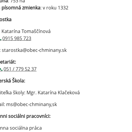
loha
: 753 ha
á písomná zmienka
: v roku 1332
ostka
 Katarína Tomaščínová
0915 985 723
: starostka@obec-chminany.sk
etariát:
051 / 779 52 37
rská Škola:
iteľka školy: Mgr. Katarína Klačeková
ail: ms@obec-chminany,sk
nni sociálni pracovníci:
nna sociálna práca