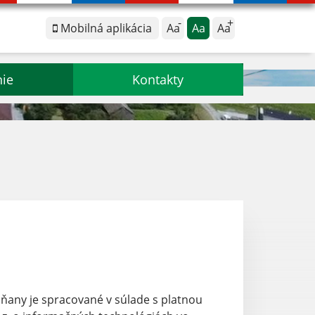
Mobilná aplikácia
Aa
Aa
Aa
nie
Kontakty
iňany
je spracované v súlade s platnou