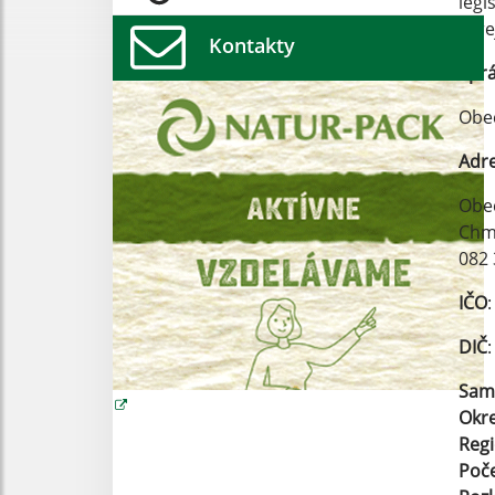
legi
vere
Kontakty
Spr
Obe
Adr
Obe
Chm
082
IČO
DIČ
Sam
Okr
Reg
Poče