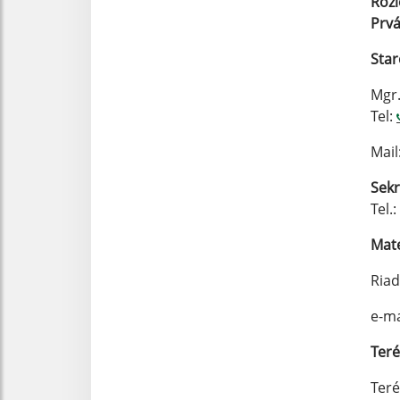
Roz
Prv
Star
Mgr.
Tel:
Mail
Sekr
Tel.:
Mate
Riad
e-m
Teré
Teré