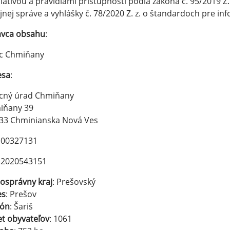
slatívou a pravidlami prístupnosti podľa zákona č. 95/2019 Z
jnej správe a vyhlášky č. 78/2020 Z. z. o štandardoch pre in
ávca obsahu
:
c Chmiňany
esa
:
cný úrad Chmiňany
iňany 39
 33 Chminianska Nová Ves
: 00327131
: 2020543151
osprávny kraj
: Prešovský
es
: Prešov
ión
: Šariš
t obyvateľov
: 1061