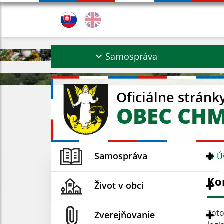
Samospráva
Oficiálne stránk
OBEC CH
Samospráva
Ú
Ko
Život v obci
Toto
Zverejňovanie