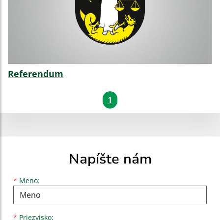
Referendum
1
Napíšte nám
Meno
Priezvisko
E-mailová adresa
*
Meno:
*
Priezvisko: