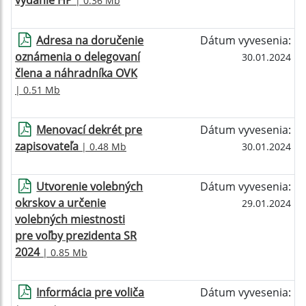
vydanie HP
| 0.36 Mb
Adresa na doručenie
Dátum vyvesenia:
oznámenia o delegovaní
30.01.2024
člena a náhradníka OVK
| 0.51 Mb
Menovací dekrét pre
Dátum vyvesenia:
zapisovateľa
| 0.48 Mb
30.01.2024
Utvorenie volebných
Dátum vyvesenia:
okrskov a určenie
29.01.2024
volebných miestnosti
pre voľby prezidenta SR
2024
| 0.85 Mb
Informácia pre voliča
Dátum vyvesenia: