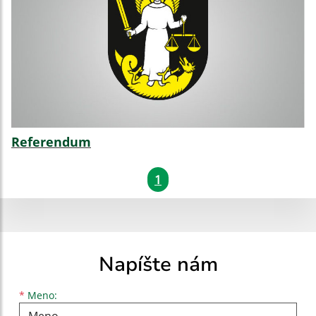
Referendum
1
Napíšte nám
Meno
Priezvisko
E-mailová adresa
*
Meno: