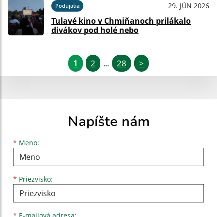
29. JÚN 2026
Podujatia
Tulavé kino v Chmiňanoch prilákalo
divákov pod holé nebo
1
2
28
>
...
Napíšte nám
Meno
Priezvisko
E-mailová adresa
*
Meno:
*
Priezvisko:
*
E-mailová adresa: