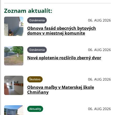
Zoznam aktualít:
06. AUG 2026
Oznámenia
Obnova fasád obecných bytových
domov v miestnej komunite
06. AUG 2026
Oznámenia
Nové oplotenie rozšírilo zberný dvor
06. AUG 2026
Školstvo
Obnova maľby v Materskej škole
Chmiňany
06. AUG 2026
Aktuality