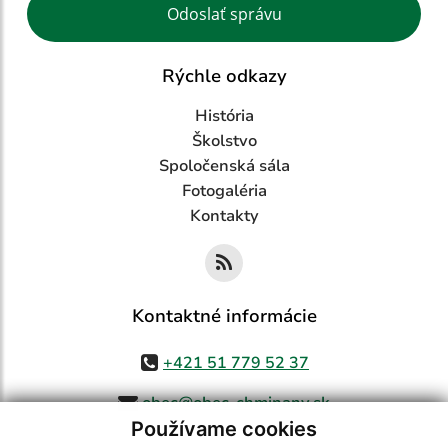
Odoslať správu
Rýchle odkazy
História
Školstvo
Spoločenská sála
Fotogaléria
Kontakty
Kontaktné informácie
+421 51 779 52 37
obec@obec-chminany.sk
Používame cookies