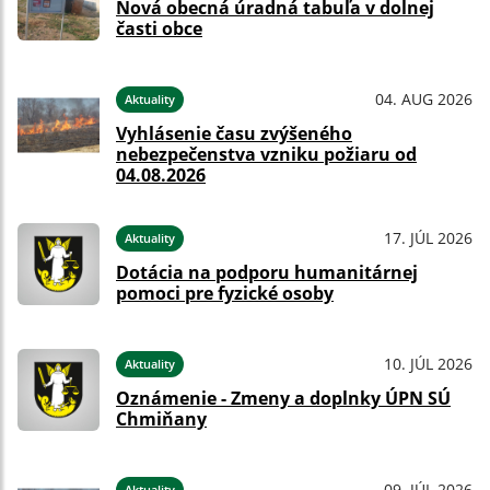
Nová obecná úradná tabuľa v dolnej
časti obce
04. AUG 2026
Aktuality
Vyhlásenie času zvýšeného
nebezpečenstva vzniku požiaru od
04.08.2026
17. JÚL 2026
Aktuality
Dotácia na podporu humanitárnej
pomoci pre fyzické osoby
10. JÚL 2026
Aktuality
Oznámenie - Zmeny a doplnky ÚPN SÚ
Chmiňany
09. JÚL 2026
Aktuality