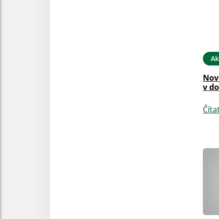
Ak
Nov
v do
Číta