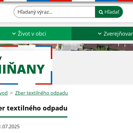
Hľadaný výraz...
Hľadať
Život v obci
Zverejňova
y
MIŇANY
vod
Zber textilného odpadu
er textilného odpadu
.07.2025