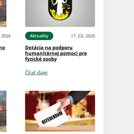
 2026
Aktuality
17. JÚL 2026
ého
Dotácia na podporu
humanitárnej pomoci pre
fyzické osoby
Čítať ďalej