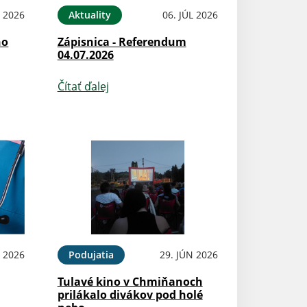
L 2026
Aktuality
06. JÚL 2026
ho
Zápisnica - Referendum
04.07.2026
Čítať ďalej
N 2026
Podujatia
29. JÚN 2026
Tulavé kino v Chmiňanoch
prilákalo divákov pod holé