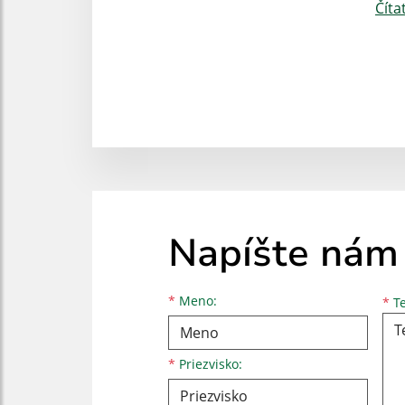
Číta
Napíšte nám
Meno
Priezvisko
E-mailová adresa
*
Meno:
*
Te
*
Priezvisko: