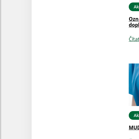
Ak
Ozn
dop
Číta
Ak
MUD