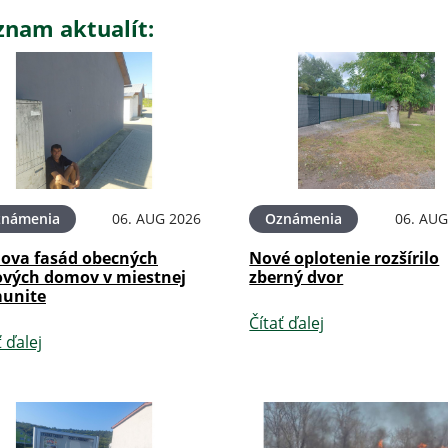
znam aktualít:
známenia
06. AUG 2026
Oznámenia
06. AUG
ova fasád obecných
Nové oplotenie rozšírilo
ových domov v miestnej
zberný dvor
unite
Čítať ďalej
ť ďalej