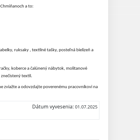
v Chmiňanoch a to:
belky, ruksaky , textilné tašky, posteľná bielizeň a
hračky, koberce a čalúnený nábytok, molitanové
znečistený textil.
e zviažte a odovzdajte poverenému pracovníkovi na
Dátum vyvesenia:
01.07.2025