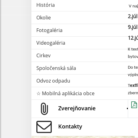
História
V naj
2.jú
Okolie
9.jú
Fotogaléria
12.j
Videogaléria
K te
Cirkev
bytov
Spoločenská sála
Do t
výpln
Odvoz odpadu
T
ext
☆ Mobilná aplikácia obce
zbern
Zverejňovanie
Kontakty