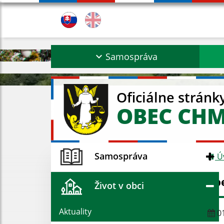
Samospráva
Oficiálne stránk
OBEC CH
Samospráva
Ú
Zb
Život v obci
Aktuality
01