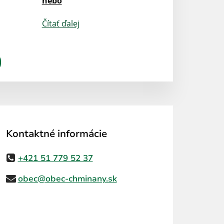
nebo
Čítať ďalej
Kontaktné informácie
+421 51 779 52 37
obec@obec-chminany.sk