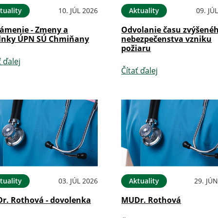
tuality
10. JÚL 2026
Aktuality
09. JÚ
ámenie - Zmeny a
Odvolanie času zvýšené
lnky ÚPN SÚ Chmiňany
nebezpečenstva vzniku
požiaru
ť ďalej
Čítať ďalej
tuality
03. JÚL 2026
Aktuality
29. JÚ
r. Rothová - dovolenka
MUDr. Rothová