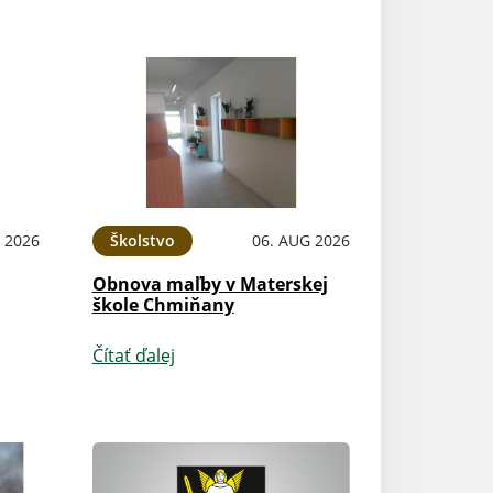
 2026
Školstvo
06. AUG 2026
Obnova maľby v Materskej
škole Chmiňany
Čítať ďalej