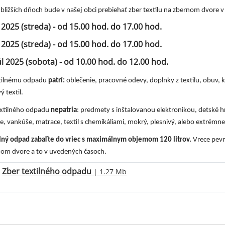
bližších dňoch bude v našej obci prebiehať zber textilu na zbernom dvore 
l 2025 (streda) - od 15.00 hod. do 17.00 hod.
l 2025 (streda) - od 15.00 hod. do 17.00 hod.
úl 2025 (sobota) - od 10.00 hod. do 12.00 hod.
xtilnému odpadu
patrí:
oblečenie, pracovné odevy, doplnky z textilu, obuv, ka
ý textil.
extilného odpadu
nepatria
: predmety s inštalovanou elektronikou, detské 
e, vankúše, matrace, textil s chemikáliami, mokrý, plesnivý, alebo extrémne 
ilný odpad zabaľte do vriec s maximálnym objemom 120 litrov.
Vrece pevn
om dvore a to v uvedených časoch.
Zber textilného odpadu
| 1.27 Mb