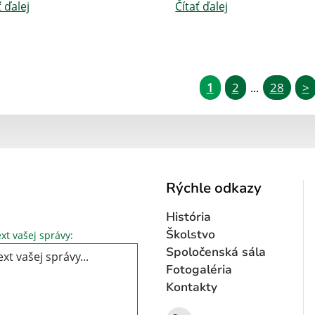
ť ďalej
Čítať ďalej
1
2
28
>
...
Rýchle odkazy
História
Text vašej správy...
Školstvo
xt vašej správy:
Spoločenská sála
Fotogaléria
Kontakty