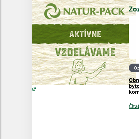
Zo
O
Obn
byt
kom
Číta