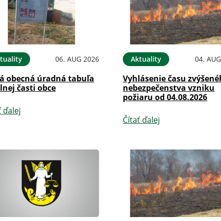
tuality
06. AUG 2026
Aktuality
04. AUG
á obecná úradná tabuľa
Vyhlásenie času zvýšen
lnej časti obce
nebezpečenstva vzniku
požiaru od 04.08.2026
ť ďalej
Čítať ďalej