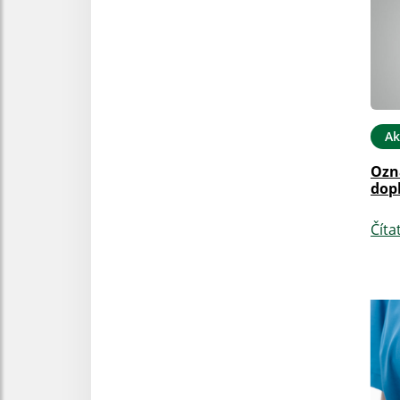
Ak
Ozn
dop
Číta