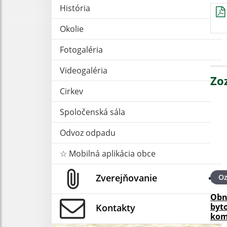
História
Okolie
Fotogaléria
Videogaléria
Zo
Cirkev
Spoločenská sála
Odvoz odpadu
☆ Mobilná aplikácia obce
Zverejňovanie
O
Obn
byt
Kontakty
kom