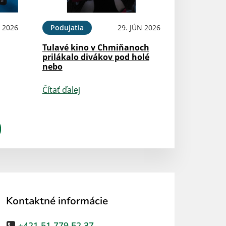
N 2026
Podujatia
29. JÚN 2026
Tulavé kino v Chmiňanoch
prilákalo divákov pod holé
nebo
Čítať ďalej
Kontaktné informácie
+421 51 779 52 37