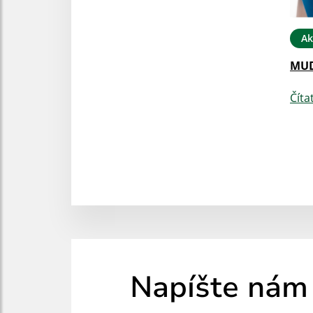
Ak
MUD
Číta
Napíšte nám