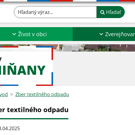
Hľadaný výraz...
Hľadať
Život v obci
Zverejňova
y
MIŇANY
vod
Zber textilného odpadu
er textilného odpadu
.04.2025