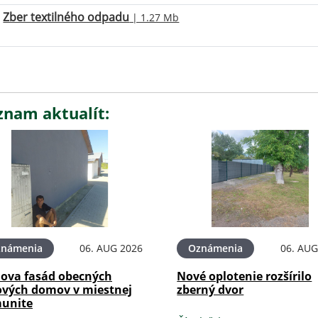
Zber textilného odpadu
| 1.27 Mb
znam aktualít:
známenia
06. AUG 2026
Oznámenia
06. AUG
ova fasád obecných
Nové oplotenie rozšírilo
ových domov v miestnej
zberný dvor
unite