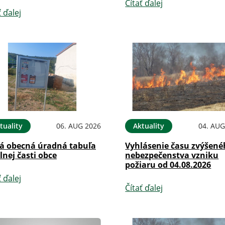
Čítať ďalej
ť ďalej
tuality
06. AUG 2026
Aktuality
04. AUG
á obecná úradná tabuľa
Vyhlásenie času zvýšen
lnej časti obce
nebezpečenstva vzniku
požiaru od 04.08.2026
ť ďalej
Čítať ďalej