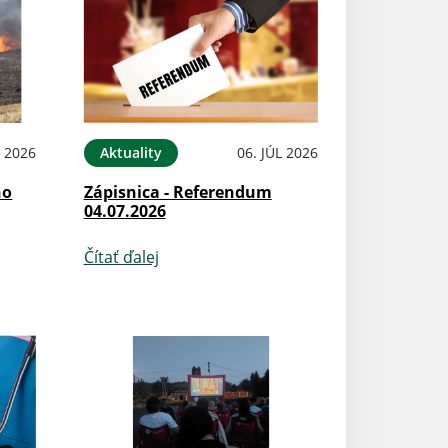
L 2026
Aktuality
06. JÚL 2026
ho
Zápisnica - Referendum
04.07.2026
Čítať ďalej