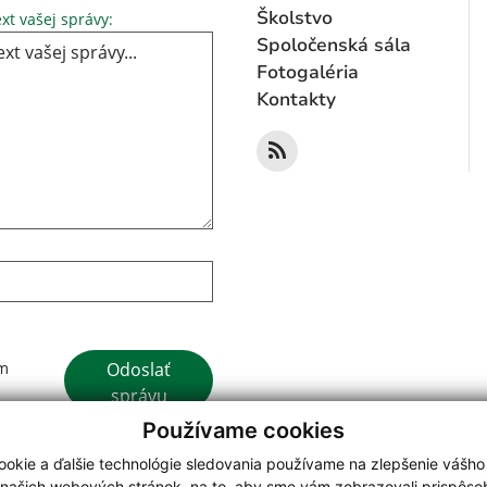
Text vašej správy...
Školstvo
xt vašej správy:
Spoločenská sála
Fotogaléria
Kontakty
Google reCaptcha Response
Odoslať
ím
správu
Používame cookies
okie a ďalšie technológie sledovania používame na zlepšenie vášho
 našich webových stránok, na to, aby sme vám zobrazovali prispôs