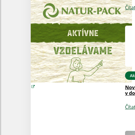
Číta
Ak
Nov
v do
Číta