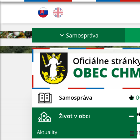
Samospráva
Oficiálne stránk
OBEC CH
Samospráva
Ú
Zb
Život v obci
Aktuality
28