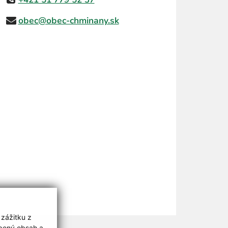
obec@obec-chminany.sk
 zážitku z
obený obsah a