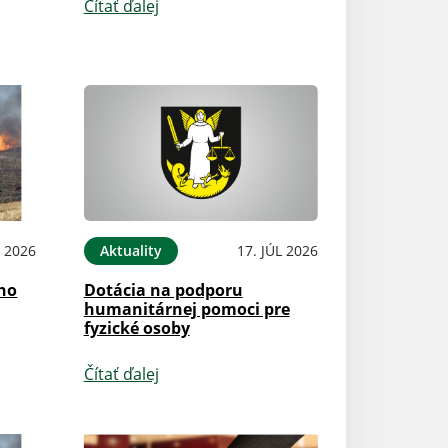
Čítať ďalej
 2026
Aktuality
17. JÚL 2026
ého
Dotácia na podporu
humanitárnej pomoci pre
fyzické osoby
Čítať ďalej