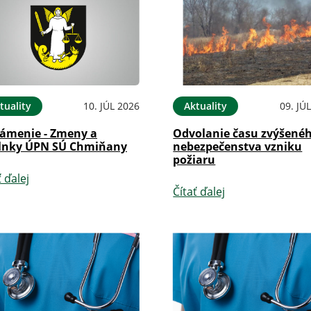
tuality
10. JÚL 2026
Aktuality
09. JÚ
ámenie - Zmeny a
Odvolanie času zvýšené
lnky ÚPN SÚ Chmiňany
nebezpečenstva vzniku
požiaru
ť ďalej
Čítať ďalej