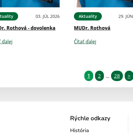
tuality
03. JÚL 2026
Aktuality
29. JÚ
r. Rothová - dovolenka
MUDr. Rothová
ť ďalej
Čítať ďalej
1
2
28
>
...
Rýchle odkazy
História