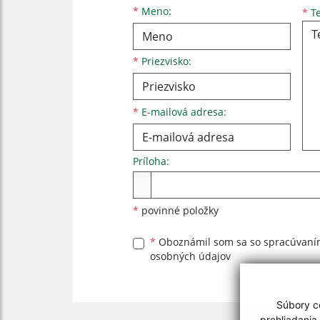
Meno
Priezvisko
E-mailová adresa
*
Meno:
*
Te
*
Priezvisko:
*
E-mailová adresa:
Príloha:
Príloha
*
povinné položky
*
Oboznámil som sa so
spracúvan
osobných údajov
Súbory co
prehliadania