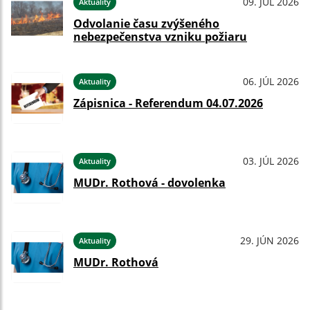
09. JÚL 2026
Aktuality
Odvolanie času zvýšeného
nebezpečenstva vzniku požiaru
06. JÚL 2026
Aktuality
Zápisnica - Referendum 04.07.2026
03. JÚL 2026
Aktuality
MUDr. Rothová - dovolenka
29. JÚN 2026
Aktuality
MUDr. Rothová