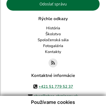
Google reCaptcha Response
Odoslať správu
Rýchle odkazy
História
Školstvo
Spoločenská sála
Fotogaléria
Kontakty
Kontaktné informácie
+421 51 779 52 37
obec@obec-chminany.sk
Používame cookies