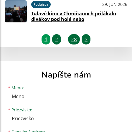
29. JÚN 2026
Podujatia
Tulavé kino v Chmiňanoch prilákalo
divákov pod holé nebo
1
2
28
>
...
Napíšte nám
Meno
Priezvisko
E-mailová adresa
*
Meno:
*
Priezvisko:
*
E-mailová adresa: