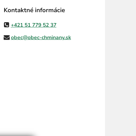
Kontaktné informácie
+421 51 779 52 37
obec@obec-chminany.sk