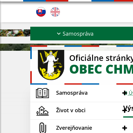
Samospráva
Oficiálne stránk
OBEC CH
Samospráva
Ú
Vý
Život v obci
Zverejňovanie