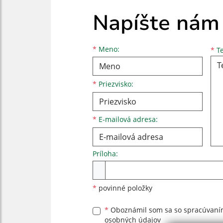
Napíšte nám
Meno
Priezvisko
E-mailová adresa
*
Meno:
*
Te
*
Priezvisko:
*
E-mailová adresa:
Príloha:
Príloha
*
povinné položky
*
Oboznámil som sa so
spracúvan
osobných údajov