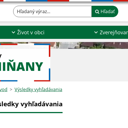
Hľadaný výraz...
Hľadať
Život v obci
Zverejňova
y
MIŇANY
vod
Výsledky vyhľadávania
sledky vyhľadávania