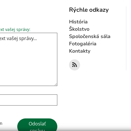
Rýchle odkazy
História
Text vašej správy...
Školstvo
xt vašej správy:
Spoločenská sála
Fotogaléria
Kontakty
Google reCaptcha Response
Odoslať
ím
správu