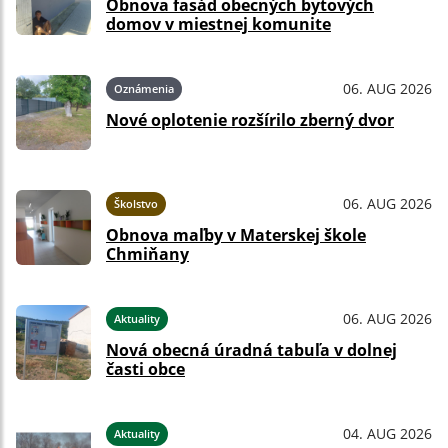
Obnova fasád obecných bytových
domov v miestnej komunite
06. AUG 2026
Oznámenia
Nové oplotenie rozšírilo zberný dvor
06. AUG 2026
Školstvo
Obnova maľby v Materskej škole
Chmiňany
06. AUG 2026
Aktuality
Nová obecná úradná tabuľa v dolnej
časti obce
04. AUG 2026
Aktuality