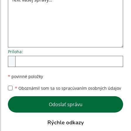
Príloha:
Príloha
*
povinné položky
*
Oboznámil som sa so
spracúvaním osobných údajov
Google reCaptcha Response
Odoslať správu
Rýchle odkazy