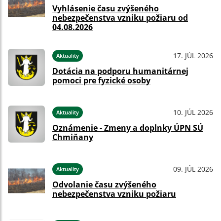
Vyhlásenie času zvýšeného
nebezpečenstva vzniku požiaru od
04.08.2026
17. JÚL 2026
Aktuality
Dotácia na podporu humanitárnej
pomoci pre fyzické osoby
10. JÚL 2026
Aktuality
Oznámenie - Zmeny a doplnky ÚPN SÚ
Chmiňany
09. JÚL 2026
Aktuality
Odvolanie času zvýšeného
nebezpečenstva vzniku požiaru