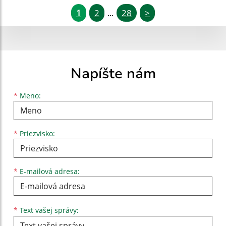
1
2
28
>
...
Napíšte nám
Meno
Priezvisko
E-mailová adresa
*
Meno:
*
Priezvisko:
*
E-mailová adresa:
Text vašej správy...
*
Text vašej správy: