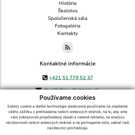
História
Školstvo
Spoločenská sála
Fotogaléria
Kontakty
Kontaktné informácie
+421 51 779 52 37
obec@obec-chminany.sk
Používame cookies
Súbory cookie a ďalšie technológie sledovania používame na zlepšenie
vášho zážitku z prehliadania našich webových stránok, na to, aby sme
využite možnosť získavania aktuálnych informácií s využitím RSS
,
vám zobrazovali prispôsobený obsah a cielené reklamy, na analýzu
CMS systém (redakčný) systém ECHELON 2,
Mapa stránok
,
web portál
,
návštevnosti našich webových stránok a na pochopenie toho, odkiaľ naši
návštevníci prichádzajú.
webhosting
,
webex.digital, s.r.o.
,
domény
,
registrácia domény
,
spoločnosť webex.digital, s.r.o.
,
technický prevádzkovateľ