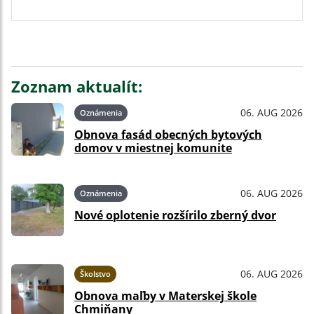
Zoznam aktualít:
06. AUG 2026
Oznámenia
Obnova fasád obecných bytových
domov v miestnej komunite
06. AUG 2026
Oznámenia
Nové oplotenie rozšírilo zberný dvor
06. AUG 2026
Školstvo
Obnova maľby v Materskej škole
Chmiňany