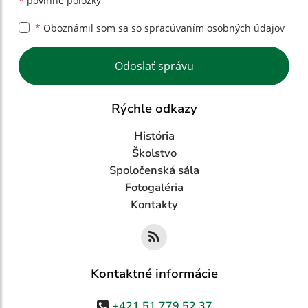
*
povinné položky
*
Oboznámil som sa so
spracúvaním osobných údajov
Google reCaptcha Response
Odoslať správu
Rýchle odkazy
História
Školstvo
Spoločenská sála
Fotogaléria
Kontakty
Kontaktné informácie
+421 51 779 52 37