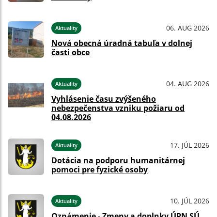
06. AUG 2026
Aktuality
Nová obecná úradná tabuľa v dolnej
časti obce
04. AUG 2026
Aktuality
Vyhlásenie času zvýšeného
nebezpečenstva vzniku požiaru od
04.08.2026
17. JÚL 2026
Aktuality
Dotácia na podporu humanitárnej
pomoci pre fyzické osoby
10. JÚL 2026
Aktuality
Oznámenie - Zmeny a doplnky ÚPN SÚ