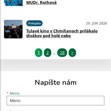
MUDr. Rothová
29. JÚN 2026
Podujatia
Tulavé kino v Chmiňanoch prilákalo
divákov pod holé nebo
1
2
28
>
...
Napíšte nám
Meno
Priezvisko
E-mailová adresa
*
Meno: