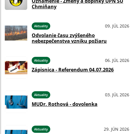
Oznámenie - Zmeny a doplnky ÚPN SÚ
Chmiňany
09. JÚL 2026
Aktuality
Odvolanie času zvýšeného
nebezpečenstva vzniku požiaru
06. JÚL 2026
Aktuality
Zápisnica - Referendum 04.07.2026
03. JÚL 2026
Aktuality
MUDr. Rothová - dovolenka
29. JÚN 2026
Aktuality