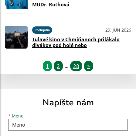
MUDr. Rothová
29. JÚN 2026
Podujatia
Tulavé kino v Chmiňanoch prilákalo
divákov pod holé nebo
1
2
28
>
...
Napíšte nám
Meno
Priezvisko
E-mailová adresa
*
Meno: