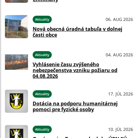
06. AUG 2026
Aktuality
Nová obecná úradná tabuľa v dolnej
časti obce
04. AUG 2026
Aktuality
Vyhlásenie času zvýšeného
nebezpečenstva vzniku požiaru od
04.08.2026
17. JÚL 2026
Aktuality
Dotácia na podporu humanitárnej
pomoci pre fyzické osoby
10. JÚL 2026
Aktuality