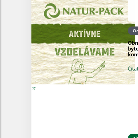
O
Obn
byt
kom
Číta