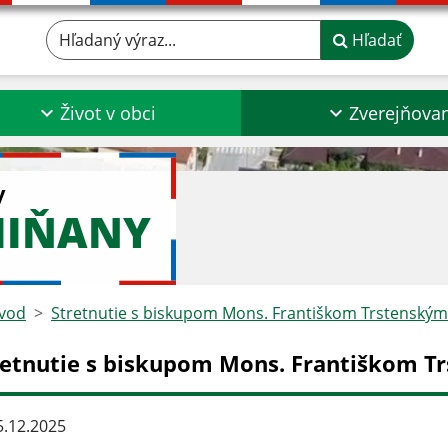
Hľadaný výraz...
Hľadať
Život v obci
Zverejňova
y
MIŇANY
vod
Stretnutie s biskupom Mons. Františkom Trstenským
retnutie s biskupom Mons. Františkom T
.12.2025