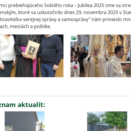
mci prebiehajúceho Svätého roka – Jubilea 2025 sme sa str
enským, ktoré sa uskutočnilo dnes 29. novembra 2025 v Star
staviteľov verejnej správy a samosprávy" nám prinieslo m
ach, mestách a politike.
znam aktualít: