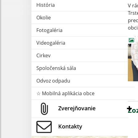
História
V rá
Trst
Okolie
pred
obci
Fotogaléria
Videogaléria
Cirkev
Spoločenská sála
Odvoz odpadu
☆ Mobilná aplikácia obce
Zverejňovanie
Zo
Kontakty