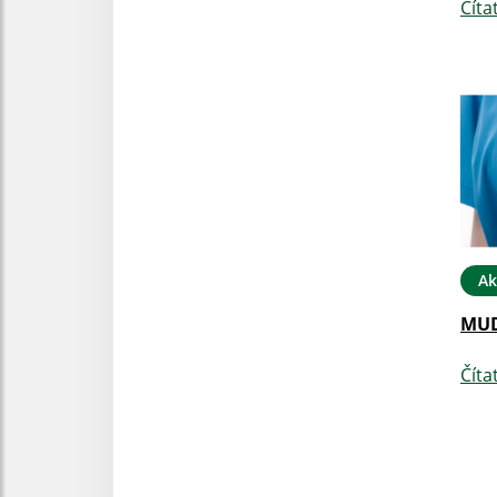
Číta
Ak
MUD
Číta