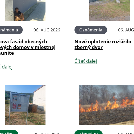
známenia
06. AUG 2026
Oznámenia
06. AUG
ova fasád obecných
Nové oplotenie rozšírilo
ových domov v miestnej
zberný dvor
unite
Čítať ďalej
ť ďalej