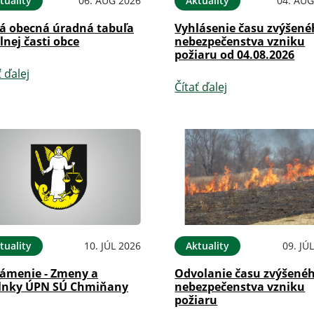
tuality
06. AUG 2026
Aktuality
04. AUG
á obecná úradná tabuľa
Vyhlásenie času zvýšen
lnej časti obce
nebezpečenstva vzniku
požiaru od 04.08.2026
ť ďalej
Čítať ďalej
tuality
10. JÚL 2026
Aktuality
09. JÚ
ámenie - Zmeny a
Odvolanie času zvýšené
lnky ÚPN SÚ Chmiňany
nebezpečenstva vzniku
požiaru