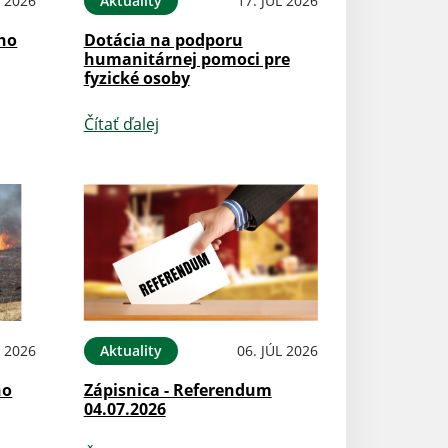
 2026
Aktuality
17. JÚL 2026
ého
Dotácia na podporu
humanitárnej pomoci pre
fyzické osoby
Čítať ďalej
L 2026
Aktuality
06. JÚL 2026
ho
Zápisnica - Referendum
04.07.2026