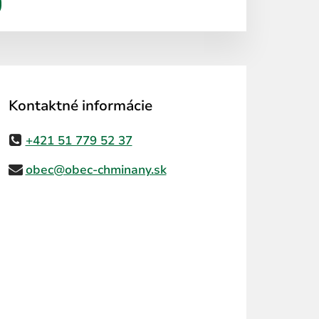
Kontaktné informácie
+421 51 779 52 37
obec@obec-chminany.sk