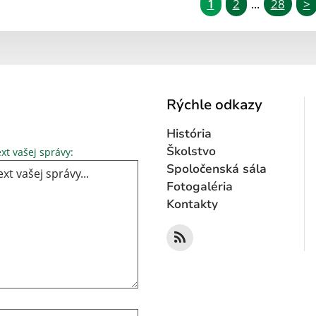
1
2
28
>
...
Rýchle odkazy
História
Text vašej správy...
Školstvo
xt vašej správy:
Spoločenská sála
Fotogaléria
Kontakty