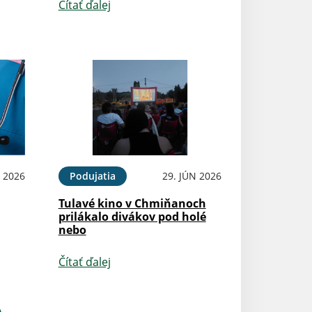
Čítať ďalej
N 2026
Podujatia
29. JÚN 2026
Tulavé kino v Chmiňanoch
prilákalo divákov pod holé
nebo
Čítať ďalej