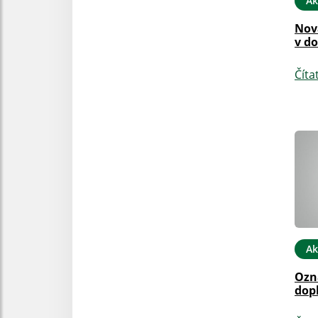
Ak
Nov
v do
Číta
Ak
Ozn
dop