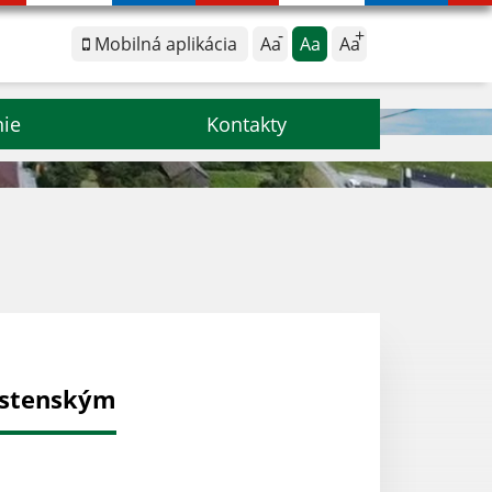
Mobilná aplikácia
Aa
Aa
Aa
nie
Kontakty
rstenským