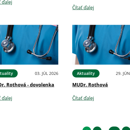
ť ďalej
Čítať ďalej
tuality
03. JÚL 2026
Aktuality
29. JÚ
r. Rothová - dovolenka
MUDr. Rothová
ť ďalej
Čítať ďalej