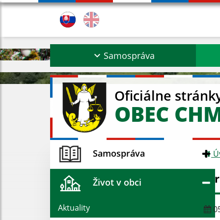
Samospráva
Oficiálne stránk
OBEC CH
Samospráva
Ú
St
Život v obci
Aktuality
05