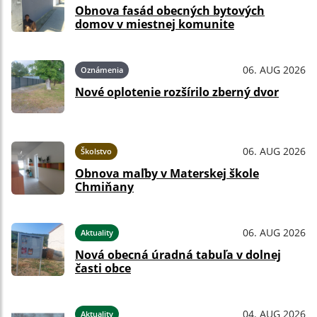
Obnova fasád obecných bytových
domov v miestnej komunite
06. AUG 2026
Oznámenia
Nové oplotenie rozšírilo zberný dvor
06. AUG 2026
Školstvo
Obnova maľby v Materskej škole
Chmiňany
06. AUG 2026
Aktuality
Nová obecná úradná tabuľa v dolnej
časti obce
04. AUG 2026
Aktuality