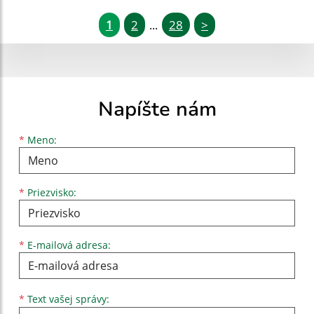
1
2
28
>
...
Napíšte nám
Meno
Priezvisko
E-mailová adresa
*
Meno:
*
Priezvisko:
*
E-mailová adresa:
Text vašej správy...
*
Text vašej správy: