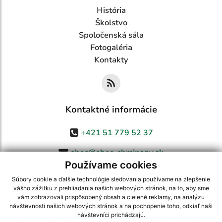
História
Školstvo
Spoločenská sála
Fotogaléria
Kontakty
Kontaktné informácie
+421 51 779 52 37
obec@obec-chminany.sk
Používame cookies
Súbory cookie a ďalšie technológie sledovania používame na zlepšenie
vášho zážitku z prehliadania našich webových stránok, na to, aby sme
využite možnosť získavania aktuálnych informácií s využitím RSS
,
vám zobrazovali prispôsobený obsah a cielené reklamy, na analýzu
návštevnosti našich webových stránok a na pochopenie toho, odkiaľ naši
CMS systém (redakčný) systém ECHELON 2,
Mapa stránok
,
web portál
,
návštevníci prichádzajú.
webhosting
,
webex.digital, s.r.o.
,
domény
,
registrácia domény
,