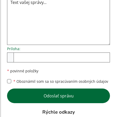
Príloha:
Príloha
*
povinné položky
*
Oboznámil som sa so
spracúvaním osobných údajov
Google reCaptcha Response
Odoslať správu
Rýchle odkazy