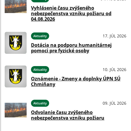
Vyhlásenie času zvýšeného
nebezpečenstva vzniku požiaru od
04.08.2026
17. JÚL 2026
Aktuality
Dotácia na podporu humanitárnej
pomoci pre fyzické osoby
10. JÚL 2026
Aktuality
Oznámenie - Zmeny a doplnky ÚPN SÚ
Chmiňany
09. JÚL 2026
Aktuality
Odvolanie času zvýšeného
nebezpečenstva vzniku požiaru