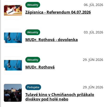
06. JÚL 2026
Aktuality
Zápisnica - Referendum 04.07.2026
03. JÚL 2026
Aktuality
MUDr. Rothová - dovolenka
29. JÚN 2026
Aktuality
MUDr. Rothová
29. JÚN 2026
Podujatia
Tulavé kino v Chmiňanoch prilákalo
divákov pod holé nebo