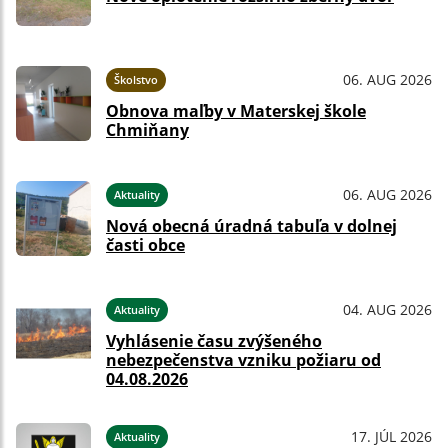
06. AUG 2026
Školstvo
Obnova maľby v Materskej škole
Chmiňany
06. AUG 2026
Aktuality
Nová obecná úradná tabuľa v dolnej
časti obce
04. AUG 2026
Aktuality
Vyhlásenie času zvýšeného
nebezpečenstva vzniku požiaru od
04.08.2026
17. JÚL 2026
Aktuality