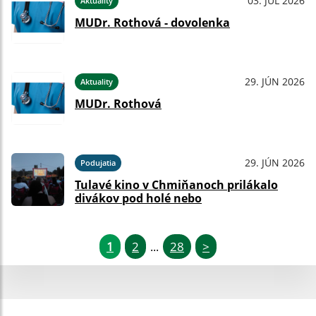
03. JÚL 2026
Aktuality
MUDr. Rothová - dovolenka
29. JÚN 2026
Aktuality
MUDr. Rothová
29. JÚN 2026
Podujatia
Tulavé kino v Chmiňanoch prilákalo
divákov pod holé nebo
1
2
28
>
...