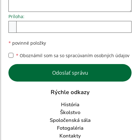
Príloha:
Príloha
*
povinné položky
*
Oboznámil som sa so
spracúvaním osobných údajov
Google reCaptcha Response
Odoslať správu
Rýchle odkazy
História
Školstvo
Spoločenská sála
Fotogaléria
Kontakty