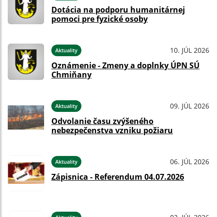
Dotácia na podporu humanitárnej
pomoci pre fyzické osoby
10. JÚL 2026
Aktuality
Oznámenie - Zmeny a doplnky ÚPN SÚ
Chmiňany
09. JÚL 2026
Aktuality
Odvolanie času zvýšeného
nebezpečenstva vzniku požiaru
06. JÚL 2026
Aktuality
Zápisnica - Referendum 04.07.2026