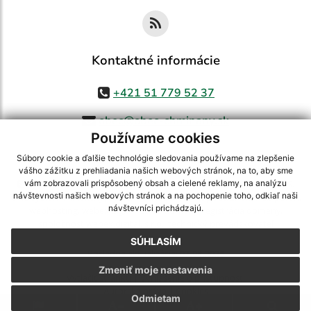
Kontaktné informácie
+421 51 779 52 37
obec@obec-chminany.sk
Používame cookies
Súbory cookie a ďalšie technológie sledovania používame na zlepšenie
vášho zážitku z prehliadania našich webových stránok, na to, aby sme
využite možnosť získavania aktuálnych informácií s využitím RSS
,
vám zobrazovali prispôsobený obsah a cielené reklamy, na analýzu
návštevnosti našich webových stránok a na pochopenie toho, odkiaľ naši
CMS systém (redakčný) systém ECHELON 2,
Mapa stránok
,
web portál
,
návštevníci prichádzajú.
webhosting
,
webex.digital, s.r.o.
,
domény
,
registrácia domény
,
spoločnosť webex.digital, s.r.o.
,
technický prevádzkovateľ
SÚHLASÍM
Posledná aktualizácia:
07.08.2026
Zmeniť moje nastavenia
Vytlačiť stránku
|
Vyhlásenie o prístupnosti
Autorské práva
|
Cookies
Odmietam