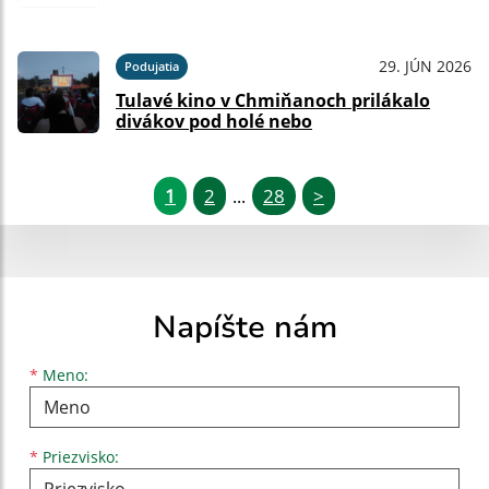
29. JÚN 2026
Podujatia
Tulavé kino v Chmiňanoch prilákalo
divákov pod holé nebo
1
2
28
>
...
Napíšte nám
Meno
Priezvisko
E-mailová adresa
*
Meno:
*
Priezvisko: