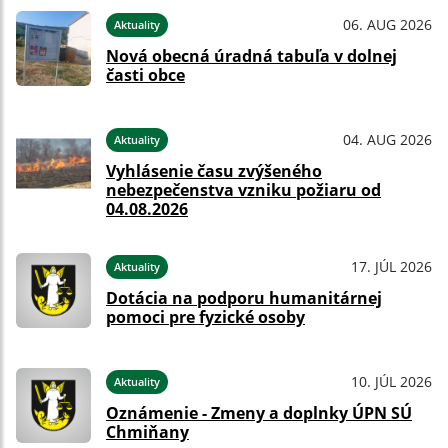
06. AUG 2026
Aktuality
Nová obecná úradná tabuľa v dolnej
časti obce
04. AUG 2026
Aktuality
Vyhlásenie času zvýšeného
nebezpečenstva vzniku požiaru od
04.08.2026
17. JÚL 2026
Aktuality
Dotácia na podporu humanitárnej
pomoci pre fyzické osoby
10. JÚL 2026
Aktuality
Oznámenie - Zmeny a doplnky ÚPN SÚ
Chmiňany