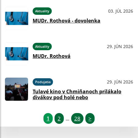
03. JÚL 2026
Aktuality
MUDr. Rothová - dovolenka
29. JÚN 2026
Aktuality
MUDr. Rothová
29. JÚN 2026
Podujatia
Tulavé kino v Chmiňanoch prilákalo
divákov pod holé nebo
1
2
28
>
...