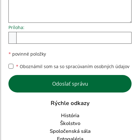
Príloha:
Príloha
*
povinné položky
*
Oboznámil som sa so
spracúvaním osobných údajov
Google reCaptcha Response
Odoslať správu
Rýchle odkazy
História
Školstvo
Spoločenská sála
Fotogaléria