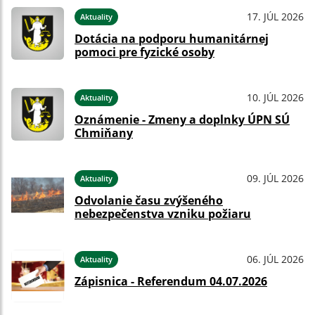
17. JÚL 2026
Aktuality
Dotácia na podporu humanitárnej
pomoci pre fyzické osoby
10. JÚL 2026
Aktuality
Oznámenie - Zmeny a doplnky ÚPN SÚ
Chmiňany
09. JÚL 2026
Aktuality
Odvolanie času zvýšeného
nebezpečenstva vzniku požiaru
06. JÚL 2026
Aktuality
Zápisnica - Referendum 04.07.2026