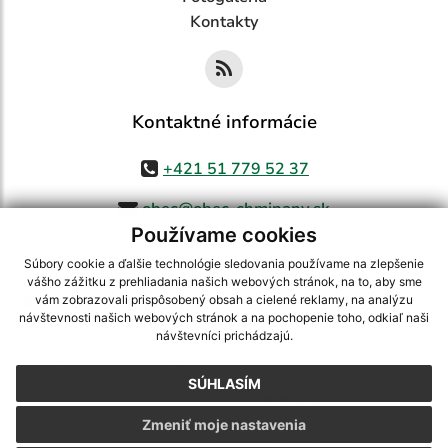
Kontakty
Kontaktné informácie
+421 51 779 52 37
obec@obec-chminany.sk
Používame cookies
Súbory cookie a ďalšie technológie sledovania používame na zlepšenie
vášho zážitku z prehliadania našich webových stránok, na to, aby sme
využite možnosť získavania aktuálnych informácií s využitím RSS
,
vám zobrazovali prispôsobený obsah a cielené reklamy, na analýzu
CMS systém (redakčný) systém ECHELON 2,
Mapa stránok
,
web portál
,
návštevnosti našich webových stránok a na pochopenie toho, odkiaľ naši
návštevníci prichádzajú.
webhosting
,
webex.digital, s.r.o.
,
domény
,
registrácia domény
,
spoločnosť webex.digital, s.r.o.
,
technický prevádzkovateľ
SÚHLASÍM
Posledná aktualizácia:
06.08.2026
Zmeniť moje nastavenia
Vytlačiť stránku
|
Vyhlásenie o prístupnosti