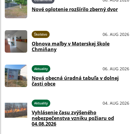
Nové oplotenie rozšírilo zberný dvor
06. AUG 2026
Školstvo
Obnova maľby v Materskej škole
Chmiňany
06. AUG 2026
Aktuality
Nová obecná úradná tabuľa v dolnej
časti obce
04. AUG 2026
Aktuality
Vyhlásenie času zvýšeného
nebezpečenstva vzniku požiaru od
04.08.2026