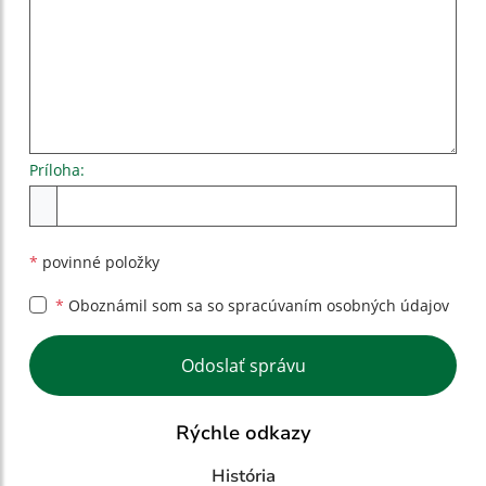
Príloha:
Príloha
*
povinné položky
*
Oboznámil som sa so
spracúvaním osobných údajov
Google reCaptcha Response
Odoslať správu
Rýchle odkazy
História