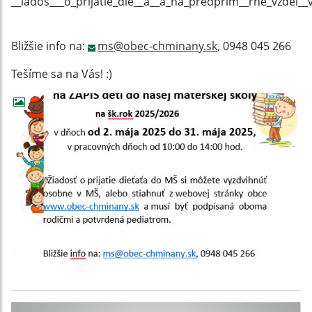
__iados___o_prijatie_die__a__a_na_predprim__rne_vzdel__
Bližšie info na:
ms@obec-chminany.sk
, 0948 045 266
Tešíme sa na Vás! :)