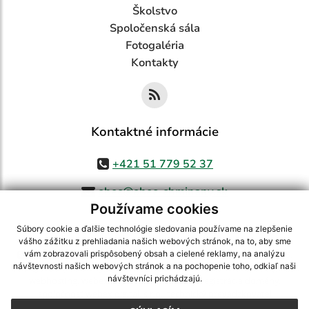
Školstvo
Spoločenská sála
Fotogaléria
Kontakty
Kontaktné informácie
+421 51 779 52 37
obec@obec-chminany.sk
Používame cookies
Súbory cookie a ďalšie technológie sledovania používame na zlepšenie
vášho zážitku z prehliadania našich webových stránok, na to, aby sme
využite možnosť získavania aktuálnych informácií s využitím RSS
,
vám zobrazovali prispôsobený obsah a cielené reklamy, na analýzu
návštevnosti našich webových stránok a na pochopenie toho, odkiaľ naši
CMS systém (redakčný) systém ECHELON 2,
Mapa stránok
,
web portál
,
návštevníci prichádzajú.
webhosting
,
webex.digital, s.r.o.
,
domény
,
registrácia domény
,
spoločnosť webex.digital, s.r.o.
,
technický prevádzkovateľ