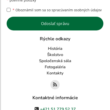
*
povinné položky
*
Oboznámil som sa so
spracúvaním osobných údajov
Google reCaptcha Response
Odoslať správu
Rýchle odkazy
História
Školstvo
Spoločenská sála
Fotogaléria
Kontakty
Kontaktné informácie
+421 51 779 52 37