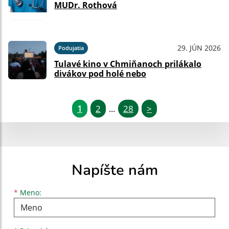
MUDr. Rothová
29. JÚN 2026
Podujatia
Tulavé kino v Chmiňanoch prilákalo
divákov pod holé nebo
1
2
28
>
...
Napíšte nám
Meno
Priezvisko
E-mailová adresa
*
Meno: