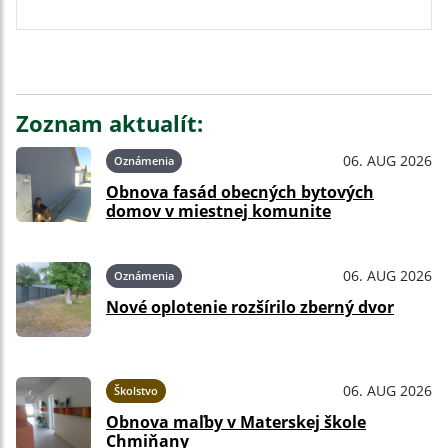
Zoznam aktualít:
06. AUG 2026
Oznámenia
Obnova fasád obecných bytových
domov v miestnej komunite
06. AUG 2026
Oznámenia
Nové oplotenie rozšírilo zberný dvor
06. AUG 2026
Školstvo
Obnova maľby v Materskej škole
Chmiňany