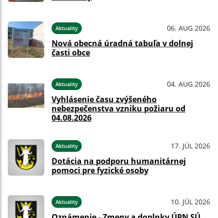
06. AUG 2026
Aktuality
Nová obecná úradná tabuľa v dolnej
časti obce
04. AUG 2026
Aktuality
Vyhlásenie času zvýšeného
nebezpečenstva vzniku požiaru od
04.08.2026
17. JÚL 2026
Aktuality
Dotácia na podporu humanitárnej
pomoci pre fyzické osoby
10. JÚL 2026
Aktuality
Oznámenie - Zmeny a doplnky ÚPN SÚ