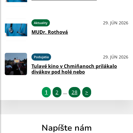
29. JÚN 2026
Aktuality
MUDr. Rothová
29. JÚN 2026
Podujatia
Tulavé kino v Chmiňanoch prilákalo
divákov pod holé nebo
1
2
28
>
...
Napíšte nám