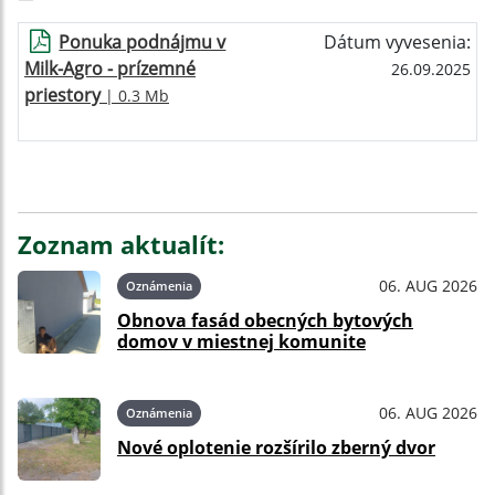
Ponuka podnájmu v
Dátum vyvesenia:
Milk-Agro - prízemné
26.09.2025
priestory
| 0.3 Mb
Zoznam aktualít:
06. AUG 2026
Oznámenia
Obnova fasád obecných bytových
domov v miestnej komunite
06. AUG 2026
Oznámenia
Nové oplotenie rozšírilo zberný dvor