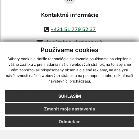
Kontaktné informácie
+421 51 779 52 37
obec@obec-chminany.sk
Používame cookies
Súbory cookie a ďalšie technológie sledovania používame na zlepšenie
vášho zážitku z prehliadania našich webových stránok, na to, aby sme
využite možnosť získavania aktuálnych informácií s využitím RSS
,
vám zobrazovali prispôsobený obsah a cielené reklamy, na analýzu
CMS systém (redakčný) systém ECHELON 2,
Mapa stránok
,
web portál
,
návštevnosti našich webových stránok a na pochopenie toho, odkiaľ naši
návštevníci prichádzajú.
webhosting
,
webex.digital, s.r.o.
,
domény
,
registrácia domény
,
spoločnosť webex.digital, s.r.o.
,
technický prevádzkovateľ
SÚHLASÍM
Posledná aktualizácia:
07.08.2026
Zmeniť moje nastavenia
Vytlačiť stránku
|
Vyhlásenie o prístupnosti
Autorské práva
|
Cookies
Odmietam
webdesign
|