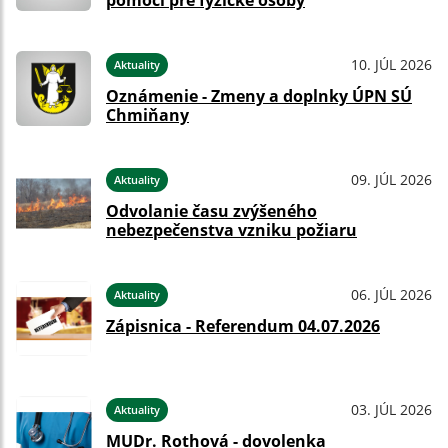
pomoci pre fyzické osoby
10. JÚL 2026
Aktuality
Oznámenie - Zmeny a doplnky ÚPN SÚ
Chmiňany
09. JÚL 2026
Aktuality
Odvolanie času zvýšeného
nebezpečenstva vzniku požiaru
06. JÚL 2026
Aktuality
Zápisnica - Referendum 04.07.2026
03. JÚL 2026
Aktuality
MUDr. Rothová - dovolenka