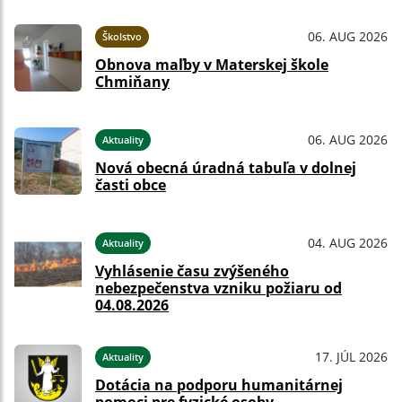
06. AUG 2026
Školstvo
Obnova maľby v Materskej škole
Chmiňany
06. AUG 2026
Aktuality
Nová obecná úradná tabuľa v dolnej
časti obce
04. AUG 2026
Aktuality
Vyhlásenie času zvýšeného
nebezpečenstva vzniku požiaru od
04.08.2026
17. JÚL 2026
Aktuality
Dotácia na podporu humanitárnej