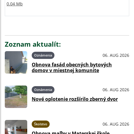
0.04 Mb
Zoznam aktualít:
06. AUG 2026
Oznámenia
Obnova fasád obecných bytových
domov v miestnej komunite
06. AUG 2026
Oznámenia
Nové oplotenie rozšírilo zberný dvor
06. AUG 2026
Školstvo
Obnova maľby v Materskej škole