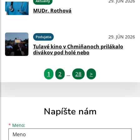
29. JÚN 2026
Aktuality
MUDr. Rothová
29. JÚN 2026
Podujatia
Tulavé kino v Chmiňanoch prilákalo
divákov pod holé nebo
1
2
28
>
...
Napíšte nám
Meno
Priezvisko
E-mailová adresa
*
Meno: