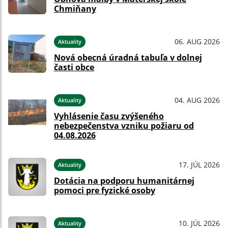
Chmiňany
06. AUG 2026
Aktuality
Nová obecná úradná tabuľa v dolnej
časti obce
04. AUG 2026
Aktuality
Vyhlásenie času zvýšeného
nebezpečenstva vzniku požiaru od
04.08.2026
17. JÚL 2026
Aktuality
Dotácia na podporu humanitárnej
pomoci pre fyzické osoby
10. JÚL 2026
Aktuality