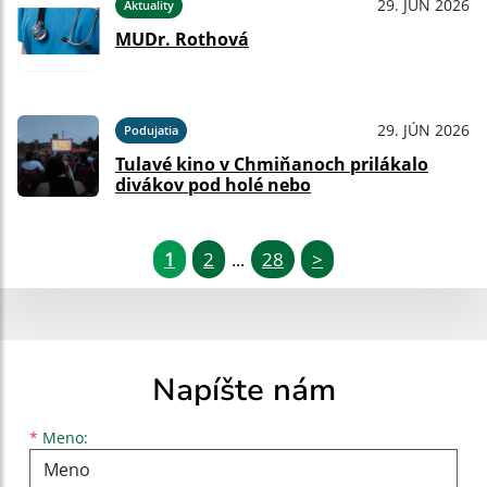
29. JÚN 2026
Aktuality
MUDr. Rothová
29. JÚN 2026
Podujatia
Tulavé kino v Chmiňanoch prilákalo
divákov pod holé nebo
1
2
28
>
...
Napíšte nám
Meno
Priezvisko
E-mailová adresa
*
Meno: