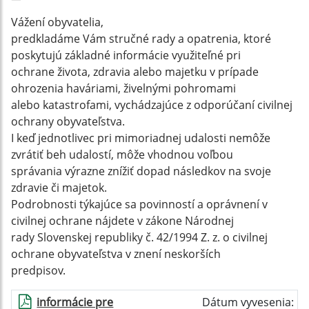
Vážení obyvatelia,
predkladáme Vám stručné rady a opatrenia, ktoré
poskytujú základné informácie využiteľné pri
ochrane života, zdravia alebo majetku v prípade
ohrozenia haváriami, živelnými pohromami
alebo katastrofami, vychádzajúce z odporúčaní civilnej
ochrany obyvateľstva.
I keď jednotlivec pri mimoriadnej udalosti nemôže
zvrátiť beh udalostí, môže vhodnou voľbou
správania výrazne znížiť dopad následkov na svoje
zdravie či majetok.
Podrobnosti týkajúce sa povinností a oprávnení v
civilnej ochrane nájdete v zákone Národnej
rady Slovenskej republiky č. 42/1994 Z. z. o civilnej
ochrane obyvateľstva v znení neskorších
predpisov.
informácie pre
Dátum vyvesenia: