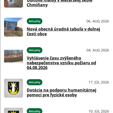
Obnova maľby v Materskej škole
Chmiňany
06. AUG 2026
Aktuality
Nová obecná úradná tabuľa v dolnej
časti obce
04. AUG 2026
Aktuality
Vyhlásenie času zvýšeného
nebezpečenstva vzniku požiaru od
04.08.2026
17. JÚL 2026
Aktuality
Dotácia na podporu humanitárnej
pomoci pre fyzické osoby
10. JÚL 2026
Aktuality