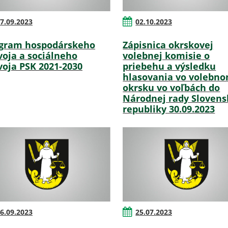
7.09.2023
02.10.2023
gram hospodárskeho
Zápisnica okrskovej
voja a sociálneho
volebnej komisie o
voja PSK 2021-2030
priebehu a výsledku
hlasovania vo volebn
okrsku vo voľbách do
Národnej rady Slovens
republiky 30.09.2023
6.09.2023
25.07.2023