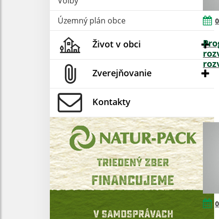
Voľby
Územný plán obce
0
Pro
Život v obci
roz
roz
Zverejňovanie
Kontakty
0