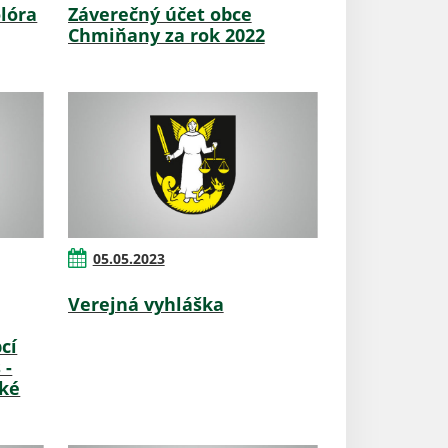
lóra
Záverečný účet obce
Chmiňany za rok 2022
05.05.2023
Verejná vyhláška
cí
 -
ké