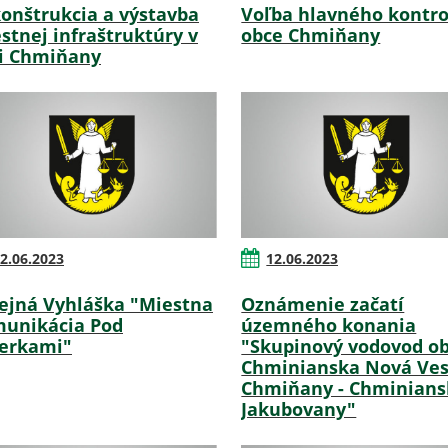
onštrukcia a výstavba
Voľba hlavného kontro
stnej infraštruktúry v
obce Chmiňany
i Chmiňany
2.06.2023
12.06.2023
ejná Vyhláška "Miestna
Oznámenie začatí
unikácia Pod
územného konania
erkami"
"Skupinový vodovod ob
Chminianska Nová Ves
Chmiňany - Chminians
Jakubovany"