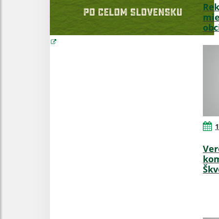
Rek
mie
obc
1
Ver
kom
Škv