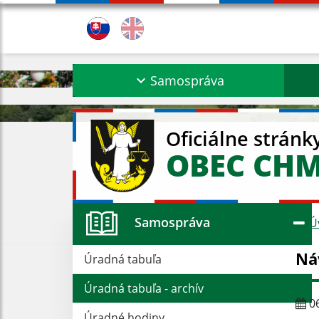
Samospráva
Oficiálne stránk
OBEC CH
Samospráva
Ú
Ná
Úradná tabuľa
Úradná tabuľa - archív
06
Úradné hodiny