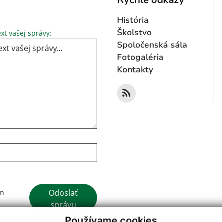
História
Text vašej správy...
Školstvo
xt vašej správy:
Spoločenská sála
Fotogaléria
Kontakty
Google reCaptcha Response
Odoslať
ím
správu
Používame cookies