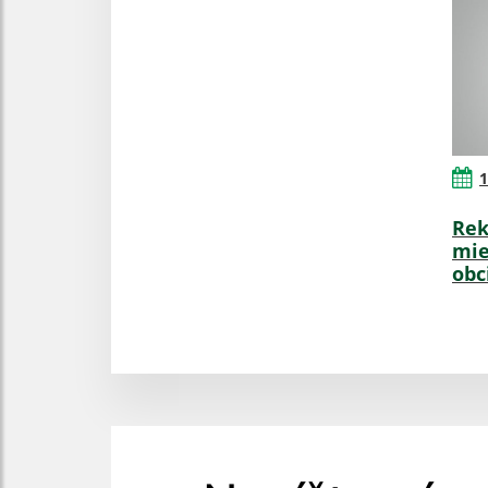
1
Rek
mie
obc