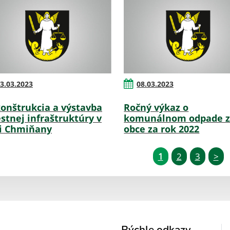
3.03.2023
08.03.2023
onštrukcia a výstavba
Ročný výkaz o
stnej infraštruktúry v
komunálnom odpade 
i Chmiňany
obce za rok 2022
1
2
3
>
Rýchle odkazy