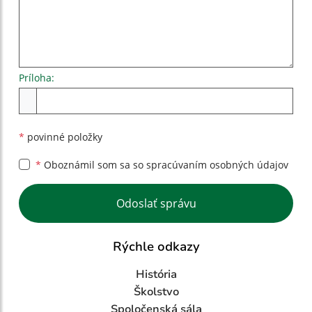
Príloha:
Príloha
*
povinné položky
*
Oboznámil som sa so
spracúvaním osobných údajov
Google reCaptcha Response
Odoslať správu
Rýchle odkazy
História
Školstvo
Spoločenská sála