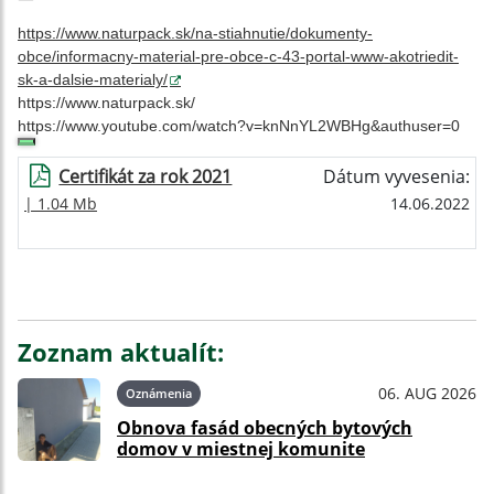
https://www.naturpack.sk/na-stiahnutie/dokumenty-
obce/informacny-material-pre-obce-c-43-portal-www-akotriedit-
sk-a-dalsie-materialy/
https://www.naturpack.sk/
https://www.youtube.com/watch?v=knNnYL2WBHg&authuser=0
Certifikát za rok 2021
Dátum vyvesenia:
| 1.04 Mb
14.06.2022
Zoznam aktualít:
06. AUG 2026
Oznámenia
Obnova fasád obecných bytových
domov v miestnej komunite