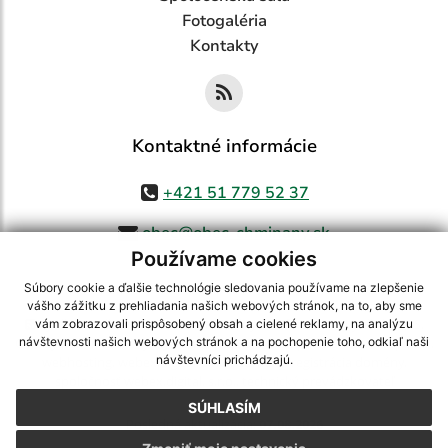
Fotogaléria
Kontakty
Kontaktné informácie
+421 51 779 52 37
obec@obec-chminany.sk
Používame cookies
Súbory cookie a ďalšie technológie sledovania používame na zlepšenie
vášho zážitku z prehliadania našich webových stránok, na to, aby sme
využite možnosť získavania aktuálnych informácií s využitím RSS
,
vám zobrazovali prispôsobený obsah a cielené reklamy, na analýzu
CMS systém (redakčný) systém ECHELON 2,
Mapa stránok
,
web portál
,
návštevnosti našich webových stránok a na pochopenie toho, odkiaľ naši
návštevníci prichádzajú.
webhosting
,
webex.digital, s.r.o.
,
domény
,
registrácia domény
,
spoločnosť webex.digital, s.r.o.
,
technický prevádzkovateľ
SÚHLASÍM
Posledná aktualizácia:
07.08.2026