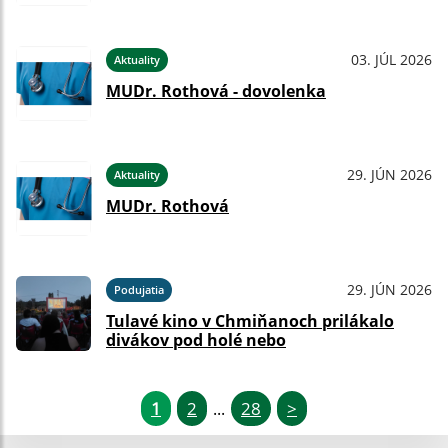
03. JÚL 2026
Aktuality
MUDr. Rothová - dovolenka
29. JÚN 2026
Aktuality
MUDr. Rothová
29. JÚN 2026
Podujatia
Tulavé kino v Chmiňanoch prilákalo
divákov pod holé nebo
1
2
28
>
...