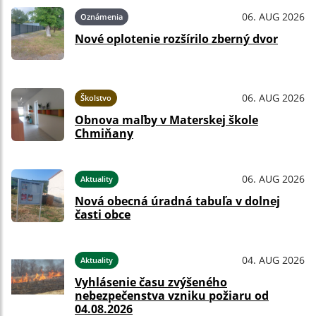
06. AUG 2026
Oznámenia
Nové oplotenie rozšírilo zberný dvor
06. AUG 2026
Školstvo
Obnova maľby v Materskej škole
Chmiňany
06. AUG 2026
Aktuality
Nová obecná úradná tabuľa v dolnej
časti obce
04. AUG 2026
Aktuality
Vyhlásenie času zvýšeného
nebezpečenstva vzniku požiaru od
04.08.2026