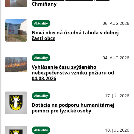
Chmiňany
06. AUG 2026
Aktuality
Nová obecná úradná tabuľa v dolnej
časti obce
04. AUG 2026
Aktuality
Vyhlásenie času zvýšeného
nebezpečenstva vzniku požiaru od
04.08.2026
17. JÚL 2026
Aktuality
Dotácia na podporu humanitárnej
pomoci pre fyzické osoby
10. JÚL 2026
Aktuality