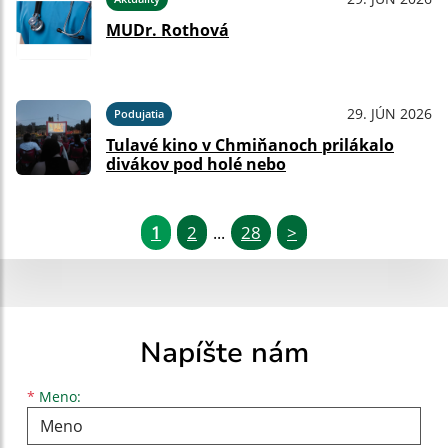
MUDr. Rothová
29. JÚN 2026
Podujatia
Tulavé kino v Chmiňanoch prilákalo
divákov pod holé nebo
1
2
28
>
...
Napíšte nám
Meno
Priezvisko
E-mailová adresa
*
Meno: