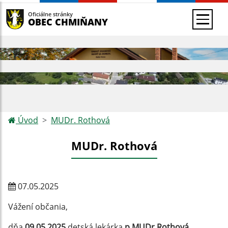
Oficiálne stránky
OBEC CHMIŇANY
Úvod
MUDr. Rothová
MUDr. Rothová
07.05.2025
Vážení občania,
dňa
09.05.2025
detská lekárka
p.MUDr.Rothová