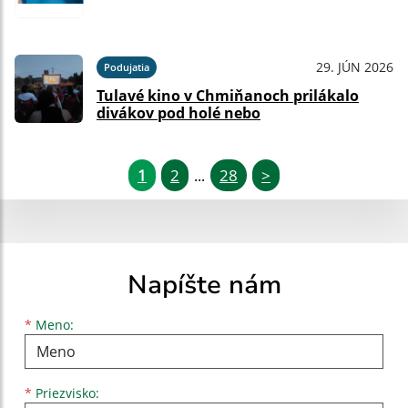
29. JÚN 2026
Podujatia
Tulavé kino v Chmiňanoch prilákalo
divákov pod holé nebo
1
2
28
>
...
Napíšte nám
Meno
Priezvisko
E-mailová adresa
*
Meno:
*
Priezvisko: