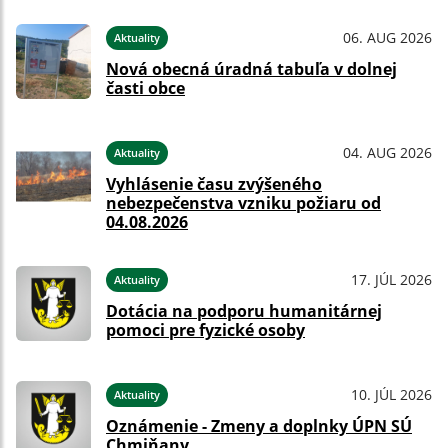
06. AUG 2026
Aktuality
Nová obecná úradná tabuľa v dolnej
časti obce
04. AUG 2026
Aktuality
Vyhlásenie času zvýšeného
nebezpečenstva vzniku požiaru od
04.08.2026
17. JÚL 2026
Aktuality
Dotácia na podporu humanitárnej
pomoci pre fyzické osoby
10. JÚL 2026
Aktuality
Oznámenie - Zmeny a doplnky ÚPN SÚ
Chmiňany