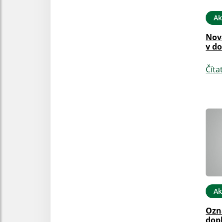
Ak
Nov
v do
Číta
Ak
Ozn
dop