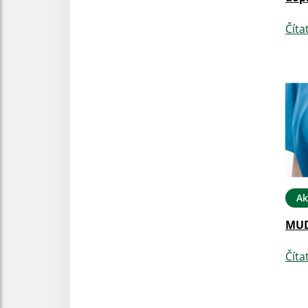
Číta
Ak
MUD
Číta