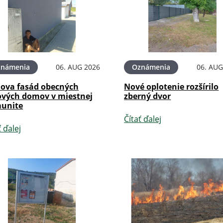
známenia
06. AUG 2026
Oznámenia
06. AUG
ova fasád obecných
Nové oplotenie rozšírilo
ových domov v miestnej
zberný dvor
unite
Čítať ďalej
ť ďalej