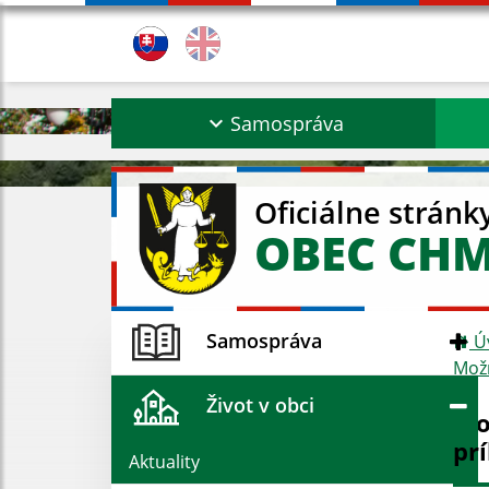
Samospráva
Oficiálne stránk
OBEC CH
Samospráva
Ú
Možn
Život v obci
Mo
prí
Aktuality