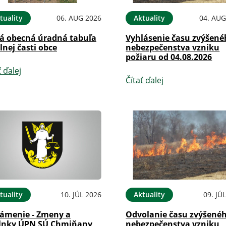
tuality
06. AUG 2026
Aktuality
04. AUG
á obecná úradná tabuľa
Vyhlásenie času zvýšen
lnej časti obce
nebezpečenstva vzniku
požiaru od 04.08.2026
ť ďalej
Čítať ďalej
tuality
10. JÚL 2026
Aktuality
09. JÚ
ámenie - Zmeny a
Odvolanie času zvýšené
lnky ÚPN SÚ Chmiňany
nebezpečenstva vzniku