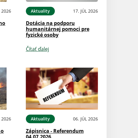
 2026
Aktuality
17. JÚL 2026
ého
Dotácia na podporu
humanitárnej pomoci pre
fyzické osoby
Čítať ďalej
L 2026
Aktuality
06. JÚL 2026
ho
Zápisnica - Referendum
04.07.2026