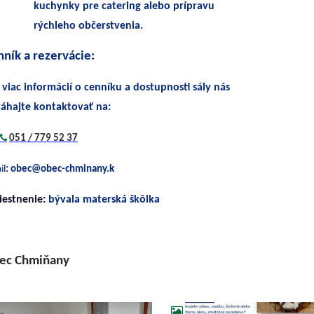
kuchynky pre catering alebo prípravu
rýchleho občerstvenia.
ník a rezervácie:
 viac informácií o cenníku a dostupnosti sály nás
áhajte kontaktovať na:
051 / 779 52 37
il
:
obec@obec-chminany.k
estnenie:
bývala materská škôlka
ec Chmiňany