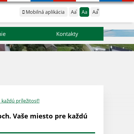
Mobilná aplikácia
Aa
Aa
Aa
nie
Kontakty
aždú príležitosť!
ch. Vaše miesto pre každú