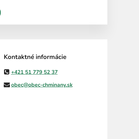
Kontaktné informácie
+421 51 779 52 37
obec@obec-chminany.sk