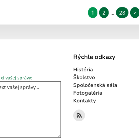
1
2
28
>
...
Rýchle odkazy
História
Text vašej správy...
Školstvo
xt vašej správy:
Spoločenská sála
Fotogaléria
Kontakty