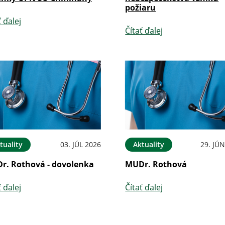
požiaru
ť ďalej
Čítať ďalej
tuality
03. JÚL 2026
Aktuality
29. JÚ
r. Rothová - dovolenka
MUDr. Rothová
ť ďalej
Čítať ďalej