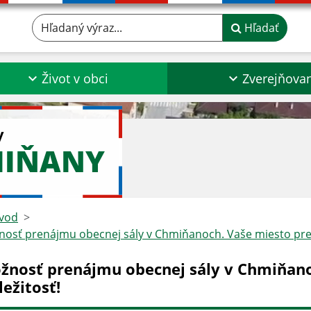
Hľadaný výraz...
Hľadať
Život v obci
Zverejňova
y
MIŇANY
vod
osť prenájmu obecnej sály v Chmiňanoch. Vaše miesto pre k
žnosť prenájmu obecnej sály v Chmiňano
ležitosť!