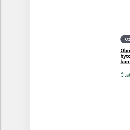
O
Obn
byt
kom
Číta