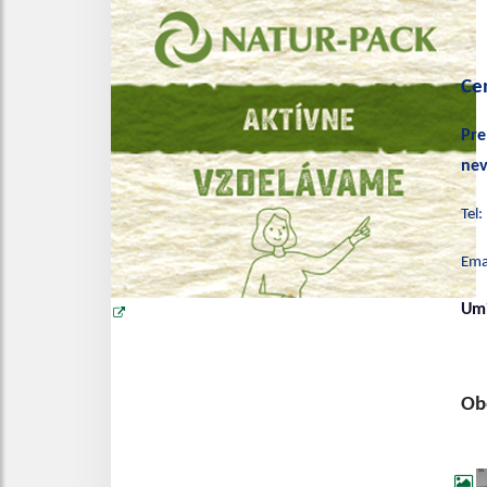
Cen
Pre
nev
Tel:
Ema
Umi
Ob