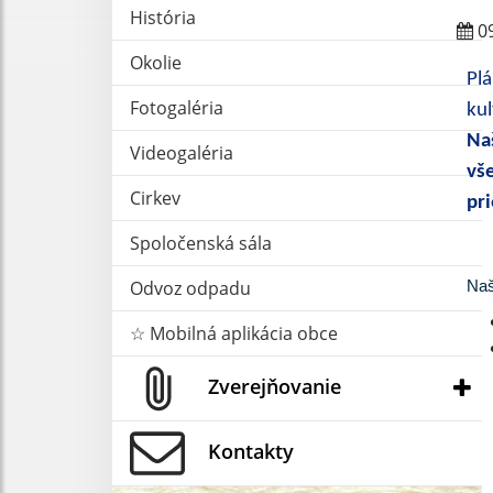
História
09
Okolie
Plá
Fotogaléria
ku
Na
Videogaléria
vš
Cirkev
pr
Spoločenská sála
Odvoz odpadu
Naš
☆ Mobilná aplikácia obce
Zverejňovanie
Kontakty