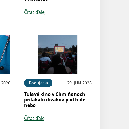
Čítať ďalej
N 2026
Podujatia
29. JÚN 2026
Tulavé kino v Chmiňanoch
prilákalo divákov pod holé
nebo
Čítať ďalej