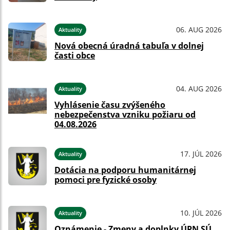
06. AUG 2026
Aktuality
Nová obecná úradná tabuľa v dolnej
časti obce
04. AUG 2026
Aktuality
Vyhlásenie času zvýšeného
nebezpečenstva vzniku požiaru od
04.08.2026
17. JÚL 2026
Aktuality
Dotácia na podporu humanitárnej
pomoci pre fyzické osoby
10. JÚL 2026
Aktuality
Oznámenie - Zmeny a doplnky ÚPN SÚ