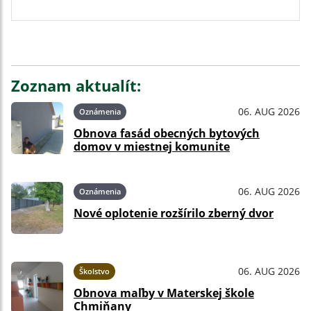
Zoznam aktualít:
06. AUG 2026
Oznámenia
Obnova fasád obecných bytových
domov v miestnej komunite
06. AUG 2026
Oznámenia
Nové oplotenie rozšírilo zberný dvor
06. AUG 2026
Školstvo
Obnova maľby v Materskej škole
Chmiňany