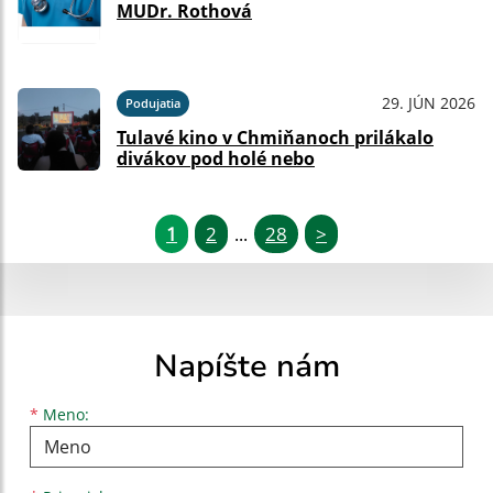
MUDr. Rothová
29. JÚN 2026
Podujatia
Tulavé kino v Chmiňanoch prilákalo
divákov pod holé nebo
1
2
28
>
...
Napíšte nám
Meno
Priezvisko
E-mailová adresa
*
Meno: