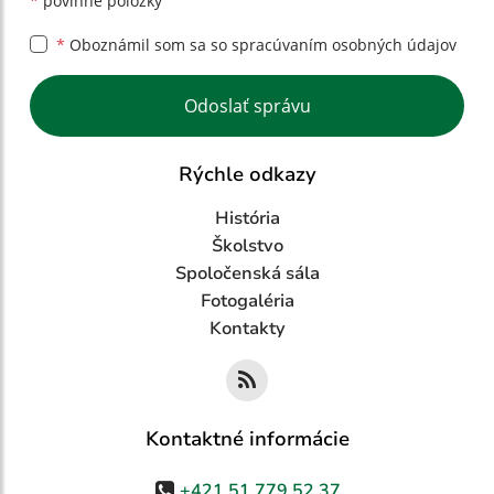
*
povinné položky
*
Oboznámil som sa so
spracúvaním osobných údajov
Google reCaptcha Response
Odoslať správu
Rýchle odkazy
História
Školstvo
Spoločenská sála
Fotogaléria
Kontakty
Kontaktné informácie
+421 51 779 52 37