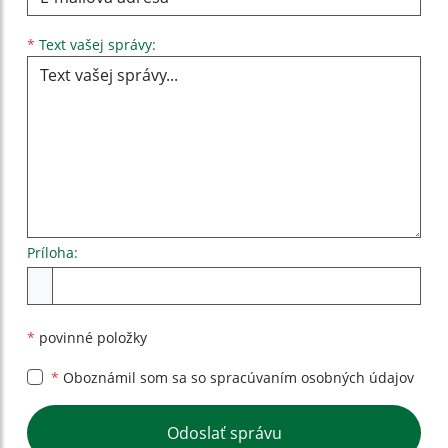
Text vašej správy...
*
Text vašej správy:
Príloha:
Príloha
*
povinné položky
*
Oboznámil som sa so
spracúvaním osobných údajov
Google reCaptcha Response
Odoslať správu