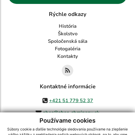
Rýchle odkazy
História
Školstvo
Spoločenská sála
Fotogaléria
Kontakty
Kontaktné informácie
+421 51 779 52 37
obec@obec-chminany.sk
Používame cookies
Súbory cookie a ďalšie technológie sledovania používame na zlepšenie
vášho zážitku z prehliadania našich webových stránok, na to, aby sme