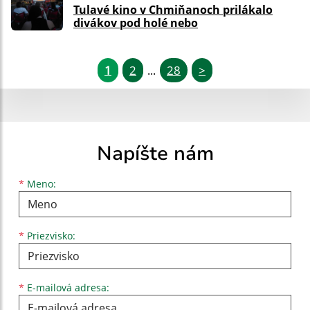
Tulavé kino v Chmiňanoch prilákalo
divákov pod holé nebo
1
2
28
>
...
Napíšte nám
Meno
Priezvisko
E-mailová adresa
*
Meno:
*
Priezvisko:
*
E-mailová adresa: