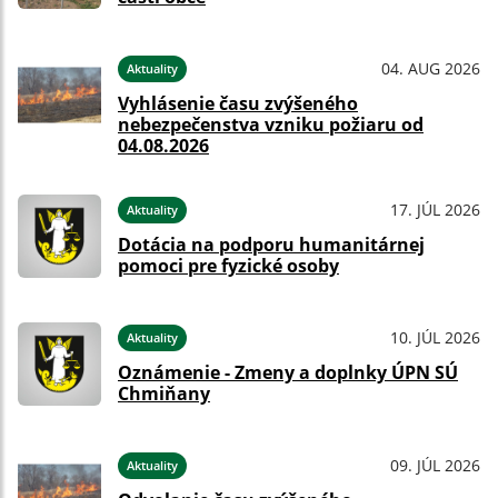
04. AUG 2026
Aktuality
Vyhlásenie času zvýšeného
nebezpečenstva vzniku požiaru od
04.08.2026
17. JÚL 2026
Aktuality
Dotácia na podporu humanitárnej
pomoci pre fyzické osoby
10. JÚL 2026
Aktuality
Oznámenie - Zmeny a doplnky ÚPN SÚ
Chmiňany
09. JÚL 2026
Aktuality