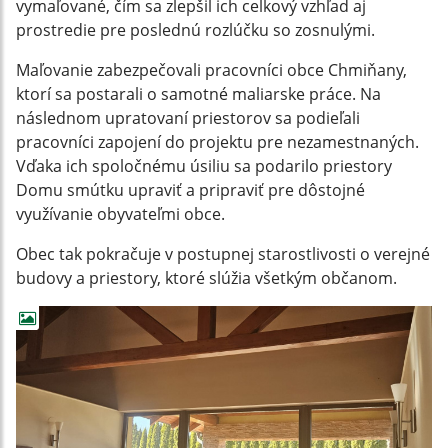
vymaľované, čím sa zlepšil ich celkový vzhľad aj
prostredie pre poslednú rozlúčku so zosnulými.
Maľovanie zabezpečovali pracovníci obce Chmiňany,
ktorí sa postarali o samotné maliarske práce. Na
následnom upratovaní priestorov sa podieľali
pracovníci zapojení do projektu pre nezamestnaných.
Vďaka ich spoločnému úsiliu sa podarilo priestory
Domu smútku upraviť a pripraviť pre dôstojné
využívanie obyvateľmi obce.
Obec tak pokračuje v postupnej starostlivosti o verejné
budovy a priestory, ktoré slúžia všetkým občanom.