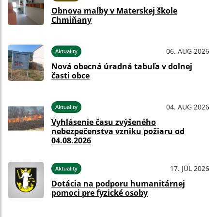
Obnova maľby v Materskej škole
Chmiňany
06. AUG 2026
Aktuality
Nová obecná úradná tabuľa v dolnej
časti obce
04. AUG 2026
Aktuality
Vyhlásenie času zvýšeného
nebezpečenstva vzniku požiaru od
04.08.2026
17. JÚL 2026
Aktuality
Dotácia na podporu humanitárnej
pomoci pre fyzické osoby