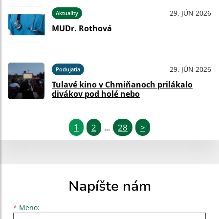
29. JÚN 2026
Aktuality
MUDr. Rothová
29. JÚN 2026
Podujatia
Tulavé kino v Chmiňanoch prilákalo
divákov pod holé nebo
1
2
28
>
...
Napíšte nám
Meno
Priezvisko
E-mailová adresa
*
Meno: