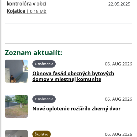
kontrolóra v obci
22.05.2025
Kojatice
| 0.18 Mb
Zoznam aktualít:
06. AUG 2026
Oznámenia
Obnova fasád obecných bytových
domov v miestnej komunite
06. AUG 2026
Oznámenia
Nové oplotenie rozšírilo zberný dvor
06. AUG 2026
Školstvo