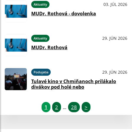
03. JÚL 2026
Aktuality
MUDr. Rothová - dovolenka
29. JÚN 2026
Aktuality
MUDr. Rothová
29. JÚN 2026
Podujatia
Tulavé kino v Chmiňanoch prilákalo
divákov pod holé nebo
1
2
28
>
...