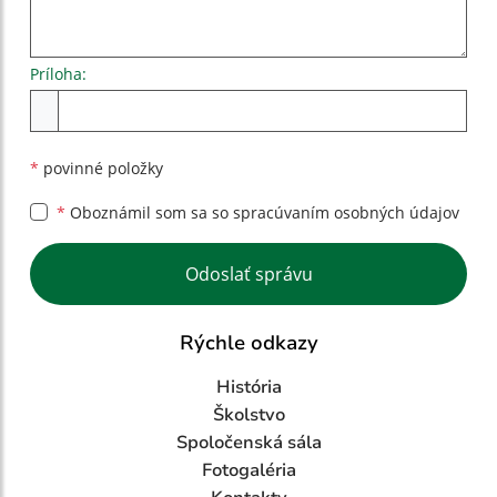
Príloha:
Príloha
*
povinné položky
*
Oboznámil som sa so
spracúvaním osobných údajov
Google reCaptcha Response
Odoslať správu
Rýchle odkazy
História
Školstvo
Spoločenská sála
Fotogaléria