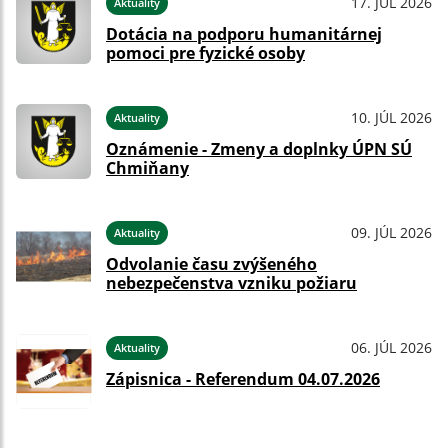
17. JÚL 2026
Aktuality
Dotácia na podporu humanitárnej
pomoci pre fyzické osoby
10. JÚL 2026
Aktuality
Oznámenie - Zmeny a doplnky ÚPN SÚ
Chmiňany
09. JÚL 2026
Aktuality
Odvolanie času zvýšeného
nebezpečenstva vzniku požiaru
06. JÚL 2026
Aktuality
Zápisnica - Referendum 04.07.2026