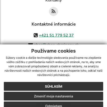
Kontakty
Kontaktné informácie
+421 51 779 52 37
obec@obec-chminany.sk
Používame cookies
Súbory cookie a ďalšie technológie sledovania používame na zlepšenie
vášho zážitku z prehliadania našich webových stránok, na to, aby sme
využite možnosť získavania aktuálnych informácií s využitím RSS
,
vám zobrazovali prispôsobený obsah a cielené reklamy, na analýzu
návštevnosti našich webových stránok a na pochopenie toho, odkiaľ naši
CMS systém (redakčný) systém ECHELON 2,
Mapa stránok
,
web portál
,
návštevníci prichádzajú.
webhosting
,
webex.digital, s.r.o.
,
domény
,
registrácia domény
,
spoločnosť webex.digital, s.r.o.
,
technický prevádzkovateľ
SÚHLASÍM
Posledná aktualizácia:
07.08.2026
Zmeniť moje nastavenia
Vytlačiť stránku
|
Vyhlásenie o prístupnosti
Autorské práva
|
Cookies
Odmietam