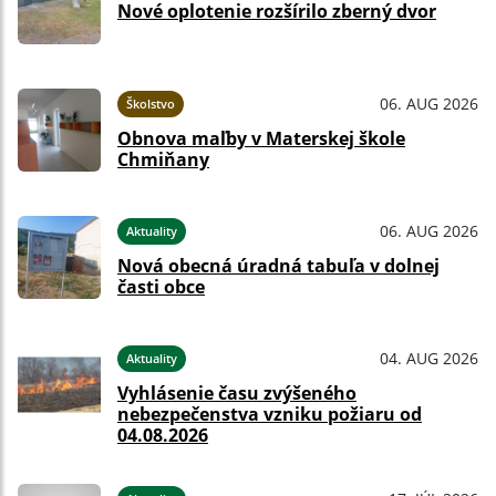
Nové oplotenie rozšírilo zberný dvor
06. AUG 2026
Školstvo
Obnova maľby v Materskej škole
Chmiňany
06. AUG 2026
Aktuality
Nová obecná úradná tabuľa v dolnej
časti obce
04. AUG 2026
Aktuality
Vyhlásenie času zvýšeného
nebezpečenstva vzniku požiaru od
04.08.2026