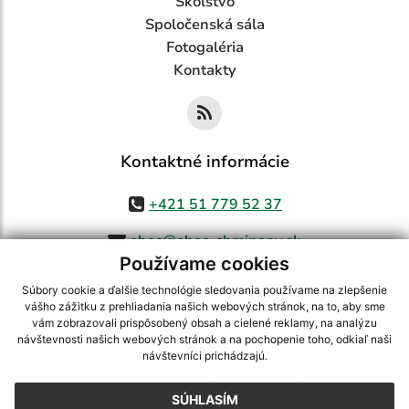
Školstvo
Spoločenská sála
Fotogaléria
Kontakty
Kontaktné informácie
+421 51 779 52 37
obec@obec-chminany.sk
Používame cookies
Súbory cookie a ďalšie technológie sledovania používame na zlepšenie
vášho zážitku z prehliadania našich webových stránok, na to, aby sme
využite možnosť získavania aktuálnych informácií s využitím RSS
,
vám zobrazovali prispôsobený obsah a cielené reklamy, na analýzu
návštevnosti našich webových stránok a na pochopenie toho, odkiaľ naši
CMS systém (redakčný) systém ECHELON 2,
Mapa stránok
,
web portál
,
návštevníci prichádzajú.
webhosting
,
webex.digital, s.r.o.
,
domény
,
registrácia domény
,
spoločnosť webex.digital, s.r.o.
,
technický prevádzkovateľ
SÚHLASÍM