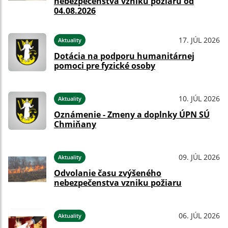
nebezpečenstva vzniku požiaru od
04.08.2026
17. JÚL 2026
Aktuality
Dotácia na podporu humanitárnej
pomoci pre fyzické osoby
10. JÚL 2026
Aktuality
Oznámenie - Zmeny a doplnky ÚPN SÚ
Chmiňany
09. JÚL 2026
Aktuality
Odvolanie času zvýšeného
nebezpečenstva vzniku požiaru
06. JÚL 2026
Aktuality