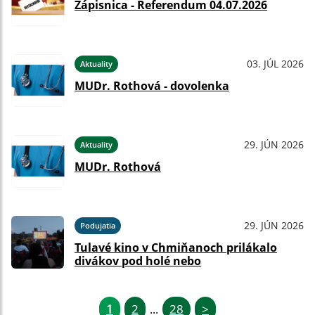
Zápisnica - Referendum 04.07.2026
03. JÚL 2026
Aktuality
MUDr. Rothová - dovolenka
29. JÚN 2026
Aktuality
MUDr. Rothová
29. JÚN 2026
Podujatia
Tulavé kino v Chmiňanoch prilákalo
divákov pod holé nebo
1
2
28
>
...