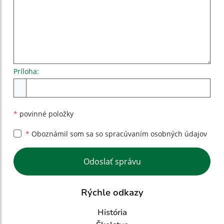
Príloha:
Príloha
*
povinné položky
*
Oboznámil som sa so
spracúvaním osobných údajov
Google reCaptcha Response
Odoslať správu
Rýchle odkazy
História