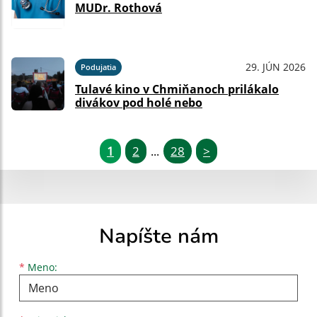
MUDr. Rothová
29. JÚN 2026
Podujatia
Tulavé kino v Chmiňanoch prilákalo
divákov pod holé nebo
1
2
28
>
...
Napíšte nám
Meno
Priezvisko
E-mailová adresa
*
Meno: