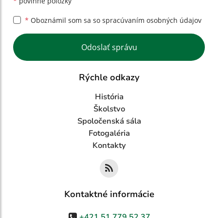
*
povinné položky
*
Oboznámil som sa so
spracúvaním osobných údajov
Google reCaptcha Response
Odoslať správu
Rýchle odkazy
História
Školstvo
Spoločenská sála
Fotogaléria
Kontakty
Kontaktné informácie
+421 51 779 52 37