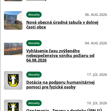
06. AUG 2026
Aktuality
Nová obecná úradná tabuľa v dolnej
časti obce
04. AUG 2026
Aktuality
Vyhlásenie času zvýšeného
nebezpečenstva vzniku požiaru od
04.08.2026
17. JÚL 2026
Aktuality
Dotácia na podporu humanitárnej
pomoci pre fyzické osoby
10. JÚL 2026
Aktuality
Oznámenie - Zmeny a doplnky ÚPN SÚ