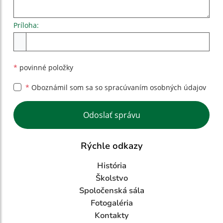
Príloha:
Príloha
*
povinné položky
*
Oboznámil som sa so
spracúvaním osobných údajov
Google reCaptcha Response
Odoslať správu
Rýchle odkazy
História
Školstvo
Spoločenská sála
Fotogaléria
Kontakty