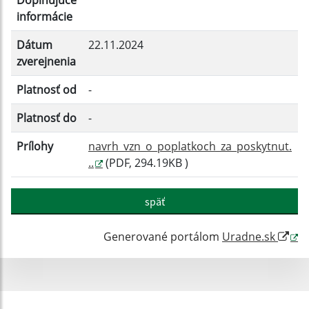
Doplňujúce
informácie
Filtrovať
Reset
Dátum
22.11.2024
zverejnenia
Platnosť od
-
Platnosť do
-
Prílohy
navrh_vzn_o_poplatkoch_za_poskytnut.
..
(PDF, 294.19KB )
späť
Generované portálom
Uradne.sk