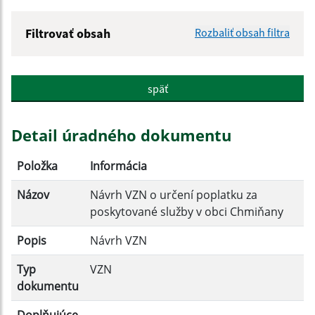
Filtrovať obsah
Rozbaliť obsah filtra
Názov:
späť
Popis:
Detail úradného dokumentu
Dátum zverejnenia od:
Položka
Informácia
Názov
Návrh VZN o určení poplatku za
Dátum zverejnenia do:
poskytované služby v obci Chmiňany
Popis
Návrh VZN
Platnosť od:
Typ
VZN
dokumentu
Platnosť do: