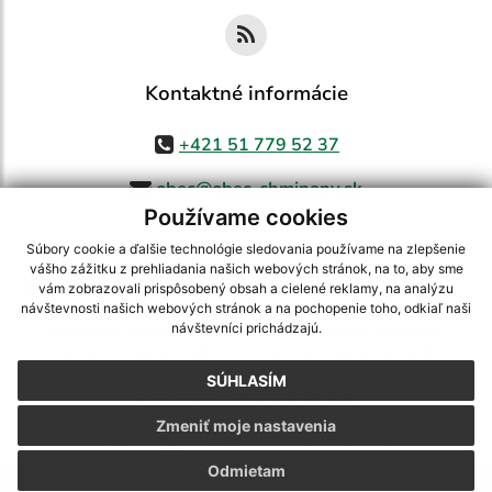
Kontaktné informácie
+421 51 779 52 37
obec@obec-chminany.sk
Používame cookies
Súbory cookie a ďalšie technológie sledovania používame na zlepšenie
vášho zážitku z prehliadania našich webových stránok, na to, aby sme
využite možnosť získavania aktuálnych informácií s využitím RSS
,
vám zobrazovali prispôsobený obsah a cielené reklamy, na analýzu
CMS systém (redakčný) systém ECHELON 2,
Mapa stránok
,
web portál
,
návštevnosti našich webových stránok a na pochopenie toho, odkiaľ naši
návštevníci prichádzajú.
webhosting
,
webex.digital, s.r.o.
,
domény
,
registrácia domény
,
spoločnosť webex.digital, s.r.o.
,
technický prevádzkovateľ
SÚHLASÍM
Posledná aktualizácia:
06.08.2026
Zmeniť moje nastavenia
Vytlačiť stránku
|
Vyhlásenie o prístupnosti
Autorské práva
|
Cookies
Odmietam