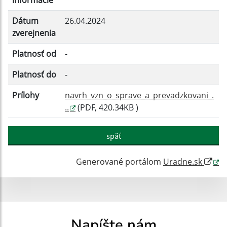
informácie
Dátum
26.04.2024
Filtrovať
Reset
zverejnenia
Platnosť od
-
Platnosť do
-
Prílohy
navrh_vzn_o_sprave_a_prevadzkovani_.
..
(PDF, 420.34KB )
späť
Generované portálom
Uradne.sk
Napíšte nám