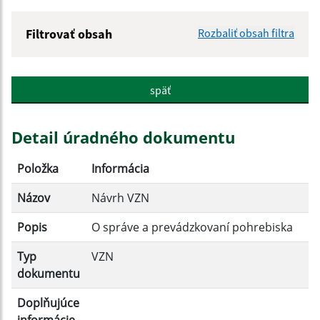
Filtrovať obsah
Rozbaliť obsah filtra
Názov:
späť
Popis:
Detail úradného dokumentu
Dátum zverejnenia od:
Položka
Informácia
Názov
Návrh VZN
Dátum zverejnenia do:
Popis
O správe a prevádzkovaní pohrebiska
Platnosť od:
Typ
VZN
dokumentu
Platnosť do:
Doplňujúce