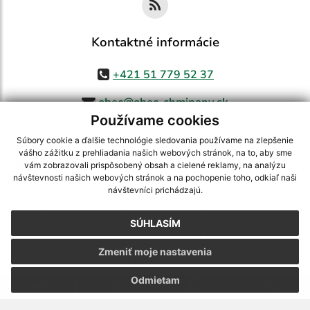
Kontaktné informácie
+421 51 779 52 37
obec@obec-chminany.sk
Používame cookies
Súbory cookie a ďalšie technológie sledovania používame na zlepšenie
vášho zážitku z prehliadania našich webových stránok, na to, aby sme
využite možnosť získavania aktuálnych informácií s využitím RSS
,
vám zobrazovali prispôsobený obsah a cielené reklamy, na analýzu
CMS systém (redakčný) systém ECHELON 2,
Mapa stránok
,
web portál
,
návštevnosti našich webových stránok a na pochopenie toho, odkiaľ naši
návštevníci prichádzajú.
webhosting
,
webex.digital, s.r.o.
,
domény
,
registrácia domény
,
spoločnosť webex.digital, s.r.o.
,
technický prevádzkovateľ
SÚHLASÍM
Posledná aktualizácia:
06.08.2026
Zmeniť moje nastavenia
Vytlačiť stránku
|
Vyhlásenie o prístupnosti
Autorské práva
|
Cookies
Odmietam